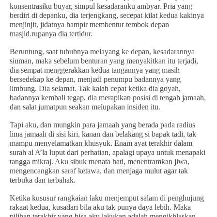
konsentrasiku buyar, simpul kesadaranku ambyar. Pria yang
berdiri di depanku, dia terjengkang, secepat kilat kedua kakinya
menjinjit, jidatnya hampir membentur tembok depan
masjid.rupanya dia tertidur.
Beruntung, saat tubuhnya melayang ke depan, kesadarannya
siuman, maka sebelum benturan yang menyakitkan itu terjadi,
dia sempat menggerakkan kedua tangannya yang masih
bersedekap ke depan, menjadi penumpu badannya yang
limbung. Dia selamat. Tak kalah cepat ketika dia goyah,
badannya kembali tegap, dia merapikan posisi di tengah jamaah,
dan salat jumatpun seakan melupakan insiden itu.
Tapi aku, dan mungkin para jamaah yang berada pada radius
lima jamaah di sisi kiri, kanan dan belakang si bapak tadi, tak
mampu menyelamatkan khusyuk. Enam ayat terakhir dalam
surah al A’la luput dari perhatian, apalagi upaya untuk menapaki
tangga mikraj. Aku sibuk menata hati, menentramkan jiwa,
mengencangkan saraf ketawa, dan menjaga mulut agar tak
terbuka dan terbahak.
Ketika kususur rangkaian laku menjemput salam di penghujung
rakaat kedua, kusadari bila aku tak punya daya lebih. Maka
pilihan terakhir yang bisa aku lakukan adalah mengikhlaskan