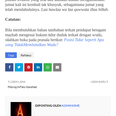
jumat kali ini kembali tak khusyuk, sebagaimana jumat yang
telah mendahuluinya.
Laa hawlaa wa laa quwwata illaa billah
.
Catatan:
Bila membutuhkan bahan tambahan terkait pendapat beragam
mazhab mengenai hukum tidur duduk terkait dengan wudu,
silahkan buka pada pranala berikut:
Posisi Tidur Seperti Apa
yang TidakMembatalkan Wudu?
Tags
Refleksi
LEBIH LAMA
LEBIH BARU
Méong mPalo Karellaé
DIPOSTING OLEH
ADMINISME