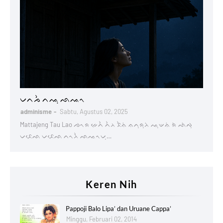
Lontaraq
ᨆᨈᨍᨛ ᨈᨕᨘ ᨒᨕᨚ
adminisme
Sabtu, Agustus 02, 2025
Mattajeng Tau Lao ᨌᨚᨑ ᨀᨙᨈᨛ ᨈᨛᨂ ᨅᨛᨊᨗ ᨊᨈᨘᨑᨘᨂᨗ ᨕᨘᨉᨊᨗ ᨑᨗ ᨒᨗᨄᨘ
ᨆᨅᨙᨒ ᨆᨅᨙᨒ ᨈᨚᨂᨛ ᨒᨕᨚᨆᨘ…
Keren Nih
Pappoji Balo Lipa’ dan Uruane Cappa’
Minggu, Februari 02, 2014