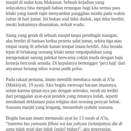
masjid di sudut kota Makassar. Sebuah kejadian yang
selayaknya bisa menjadi bahan renungan bagi kita semua para
lelaki yang masih rajin menyambut panggilan modin pada waktu
zuhur di hari jumat. Ini bukan soal tidur duduk, tapi tidur berdiri,
meski hukumnya disamakan, terkait wudu.
Siang yang gerah di sebuah masjid tanpa pendingin ruangan,
aku berdiri di barisan kedua peserta salat jumat, sekira tiga atau
empat orang di sebelah kanan tempat imam berdiri. Aku berada
tepat di belakang seorang lelaki umur empatpuluhan yang
mengenakan sarung palekat berwarna coklat muda dengan baju
kemeja bercorak senada. Di kepalanya bertengger ‘peci haji’ dari
anyaman benang nilon warna putih polos.
Pada rakaat pertama, imam memilih membaca surah al A’la
(Makkiyah, 19 ayat). Aku begitu meresapi bacaan imamnya,
selain karena qiraat-nya pas dengan seleraku, surah ini terdiri
dari penggalan ayat-ayat pendek yang rimanya indah, seperti
menikmati deklamasi puisi religius dari seorang penyair hebat.
Suasana masjid yang lengang, menambah syahdu suasana.
Begitu bacaan imam memasuki ayat ke 13 surah al A’la,
“
tsumma laa yamuutu fiihaa wa laa yahyaa (selanjutnya dia di
sana tidak mati dan tidak [pula] hidup)
”, aku terperanjat,