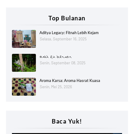
Top Bulanan
Aditya Legacy: Fitnah Lebih Kejam
Selasa, September 16, 2025
ᨑᨄᨂᨗ ᨅᨘᨂ ᨔᨗᨅᨚᨒᨚ
Senin, September 08, 2025
Aroma Karsa: Aroma Hasrat Kuasa
Senin, Mei 25, 2026
Baca Yuk!