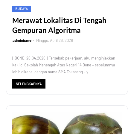
BUDAYA
Merawat Lokalitas Di Tengah
Gempuran Algoritma
adminisme
Minggu, April 26, 2026
[ BONE, 26.04.2026 ] Tersebab pekerjaan, aku menginjakkan
kaki di Sekolah Menengah Atas Negeri 14 Bone – sebelumnya
lebih dikenal dengan nama SMA Tokaseng – y…
SELENGKAPNYA