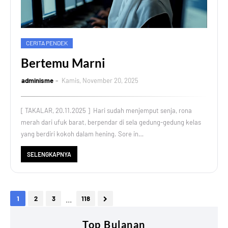
CERITA PENDEK
Bertemu Marni
adminisme
Kamis, November 20, 2025
[ TAKALAR, 20.11.2025 ] Hari sudah menjemput senja, rona
merah dari ufuk barat, berpendar di sela gedung-gedung kelas
yang berdiri kokoh dalam hening. Sore in…
SELENGKAPNYA
...
1
2
3
118
Top Bulanan