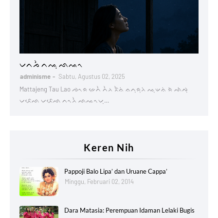
Lontaraq
ᨆᨈᨍᨛ ᨈᨕᨘ ᨒᨕᨚ
adminisme
Sabtu, Agustus 02, 2025
Mattajeng Tau Lao ᨌᨚᨑ ᨀᨙᨈᨛ ᨈᨛᨂ ᨅᨛᨊᨗ ᨊᨈᨘᨑᨘᨂᨗ ᨕᨘᨉᨊᨗ ᨑᨗ ᨒᨗᨄᨘ
ᨆᨅᨙᨒ ᨆᨅᨙᨒ ᨈᨚᨂᨛ ᨒᨕᨚᨆᨘ…
Keren Nih
Pappoji Balo Lipa’ dan Uruane Cappa’
Minggu, Februari 02, 2014
Dara Matasia: Perempuan Idaman Lelaki Bugis