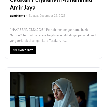
Amir Jaya
adminisme
Selasa, Desember 23, 2025
[ MAKASSAR, 23.12.2025 ] Pernah mendengar nama bukit
Marconi? Tempat ini terasa begitu asing di telinga, padahal bukit
yang terletak di tengah kota Tarakan, m…
SELENGKAPNYA