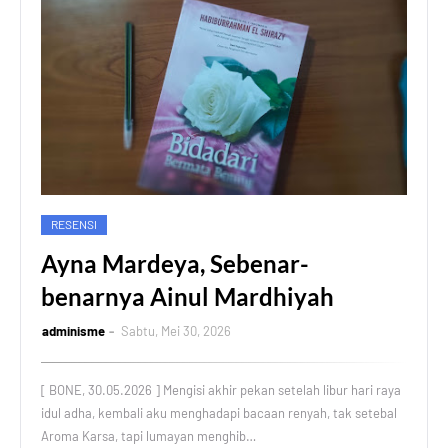
RESENSI
Ayna Mardeya, Sebenar-
benarnya Ainul Mardhiyah
adminisme
Sabtu, Mei 30, 2026
[ BONE, 30.05.2026 ] Mengisi akhir pekan setelah libur hari raya
idul adha, kembali aku menghadapi bacaan renyah, tak setebal
Aroma Karsa, tapi lumayan menghib…