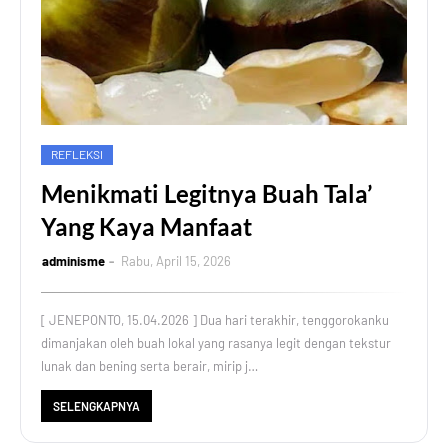
REFLEKSI
Menikmati Legitnya Buah Tala’
Yang Kaya Manfaat
adminisme
Rabu, April 15, 2026
[ JENEPONTO, 15.04.2026 ] Dua hari terakhir, tenggorokanku
dimanjakan oleh buah lokal yang rasanya legit dengan tekstur
lunak dan bening serta berair, mirip j…
SELENGKAPNYA