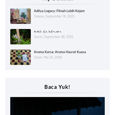
Aditya Legacy: Fitnah Lebih Kejam
Selasa, September 16, 2025
ᨑᨄᨂᨗ ᨅᨘᨂ ᨔᨗᨅᨚᨒᨚ
Senin, September 08, 2025
Aroma Karsa: Aroma Hasrat Kuasa
Senin, Mei 25, 2026
Baca Yuk!