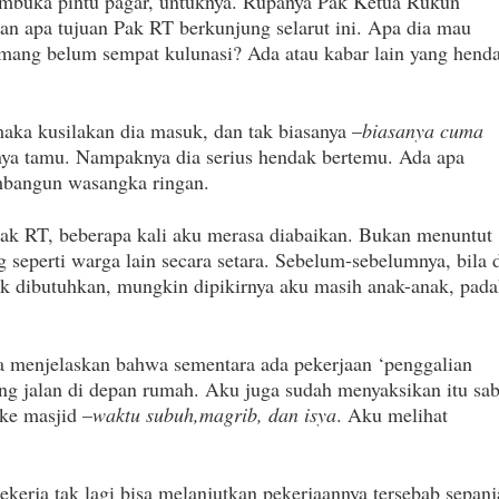
embuka pintu pagar, untuknya. Rupanya Pak Ketua Rukun
an apa tujuan Pak RT berkunjung selarut ini. Apa dia mau
ng belum sempat kulunasi? Ada atau kabar lain yang hend
aka kusilakan dia masuk, dan tak biasanya –
biasanya cuma
knya tamu. Nampaknya dia serius hendak bertemu. Ada apa
mbangun wasangka ringan.
ak RT, beberapa kali aku merasa diabaikan. Bukan menuntut
seperti warga lain secara setara. Sebelum-sebelumnya, bila 
ak dibutuhkan, mungkin dipikirnya aku masih anak-anak, pada
a menjelaskan bahwa sementara ada pekerjaan ‘penggalian
jang jalan di depan rumah. Aku juga sudah menyaksikan itu sa
 ke masjid –
waktu subuh,magrib, dan isya
. Aku melihat
ekerja tak lagi bisa melanjutkan pekerjaannya tersebab sepan