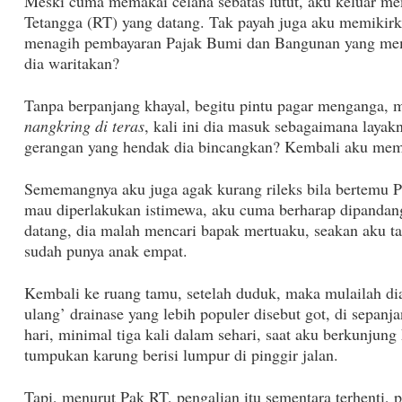
Meski cuma memakai celana sebatas lutut, aku keluar m
Tetangga (RT) yang datang. Tak payah juga aku memikirk
menagih pembayaran Pajak Bumi dan Bangunan yang mema
dia waritakan?
Tanpa berpanjang khayal, begitu pintu pagar menganga, m
nangkring di teras
, kali ini dia masuk sebagaimana laya
gerangan yang hendak dia bincangkan? Kembali aku me
Sememangnya aku juga agak kurang rileks bila bertemu P
mau diperlakukan istimewa, aku cuma berharap dipandang 
datang, dia malah mencari bapak mertuaku, seakan aku t
sudah punya anak empat.
Kembali ke ruang tamu, setelah duduk, maka mulailah di
ulang’ drainase yang lebih populer disebut got, di sepan
hari, minimal tiga kali dalam sehari, saat aku berkunjung
tumpukan karung berisi lumpur di pinggir jalan.
Tapi, menurut Pak RT, pengalian itu sementara terhenti, p