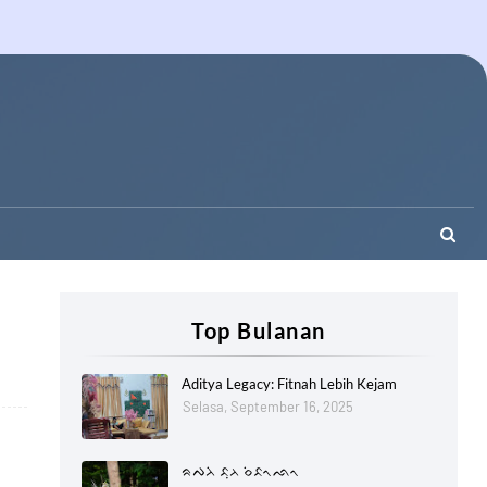
Top Bulanan
Aditya Legacy: Fitnah Lebih Kejam
Selasa, September 16, 2025
ᨑᨄᨂᨗ ᨅᨘᨂ ᨔᨗᨅᨚᨒᨚ