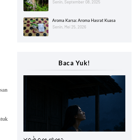
Senin, September 08, 2025
Aroma Karsa: Aroma Hasrat Kuasa
Senin, Mei 25, 2026
Baca Yuk!
asan
ntuk
Lontaraq
ᨆᨈᨍᨛ ᨈᨕᨘ ᨒᨕᨚ