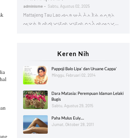
adminisme
Sabtu, Agustus 02, 2025
ak
Mattajeng Tau Lao ᨌᨚᨑ ᨀᨙᨈᨛ ᨈᨛᨂ ᨅᨛᨊᨗ ᨊᨈᨘᨑᨘᨂᨗ
ᨕᨘᨉᨊᨗ ᨑᨗ ᨒᨗᨄᨘ ᨆᨅᨙᨒ ᨆᨅᨙᨒ ᨈᨚᨂᨛ ᨒᨕᨚᨆᨘ…
Keren Nih
Pappoji Balo Lipa’ dan Uruane Cappa’
dia
Minggu, Februari 02, 2014
hal
Dara Matasia: Perempuan Idaman Lelaki
Bugis
Sabtu, Agustus 29, 2015
ban
Paha Mulus Euiy....
Jumat, Oktober 28, 2011
jang