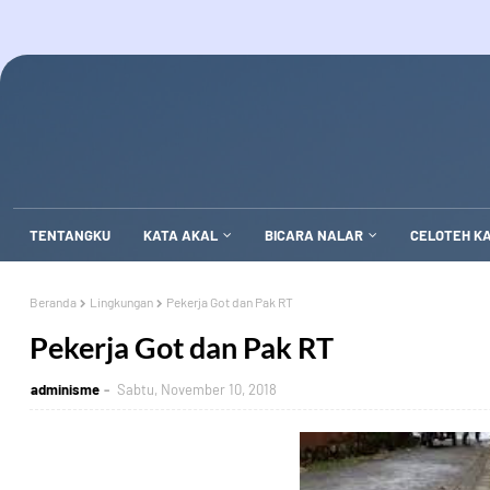
TENTANGKU
KATA AKAL
BICARA NALAR
CELOTEH K
Beranda
Lingkungan
Pekerja Got dan Pak RT
Pekerja Got dan Pak RT
adminisme
Sabtu, November 10, 2018