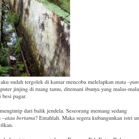
aku sudah tergolek di kamar mencoba melelapkan mata –
pun
uter jinjing di ruang tamu, ditemani ibunya yang malas-mal
 besi pagar.
lu mengintip dari balik jendela. Seseorang memang sedang
u –
atau bertamu
? Entahlah. Maka segera kubangunkan istri u
ilkan.