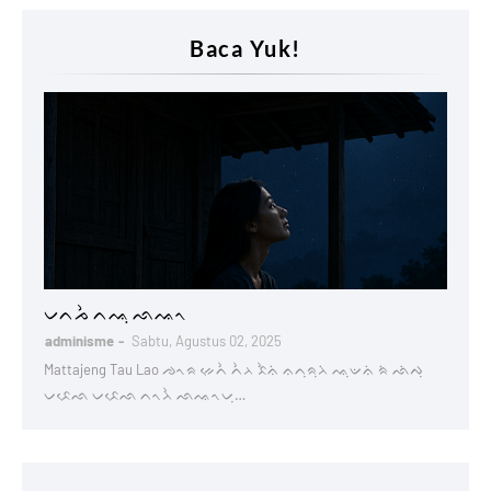
Baca Yuk!
Lontaraq
ᨆᨈᨍᨛ ᨈᨕᨘ ᨒᨕᨚ
adminisme
Sabtu, Agustus 02, 2025
Mattajeng Tau Lao ᨌᨚᨑ ᨀᨙᨈᨛ ᨈᨛᨂ ᨅᨛᨊᨗ ᨊᨈᨘᨑᨘᨂᨗ ᨕᨘᨉᨊᨗ ᨑᨗ ᨒᨗᨄᨘ
ᨆᨅᨙᨒ ᨆᨅᨙᨒ ᨈᨚᨂᨛ ᨒᨕᨚᨆᨘ…