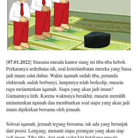
07.01.2022
[
]
Suasana musala kantor siang ini tiba-tiba heboh.
Perkaranya sederhana sih, soal keterlambatan mereka yang biasa
jadi imam salat duhur. Waktu iqamah sudah tiba, penanda
elektronik sudah berbunyi, lampunya telah berkedip, muazin
ragu melantunkan iqamah. Siapa yang akan jadi imam?
Gumamnya lirih. Karena waktunya berakhir, muazin memilih
melantunkan iqamah dan membiarkan soal siapa yang akan jadi
imam dipikirkan bersama oleh jemaah.
Selesai iqamah, jemaah tegang bersama, tak ada yang beranjak
dari posisi. Lengang, menanti siapa gerangan yang akan siap
jadi imam. Tiba-tiba, dari arah sudut kiri belakang musala,