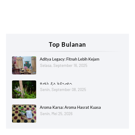
Top Bulanan
Aditya Legacy: Fitnah Lebih Kejam
Selasa, September 16, 2025
ᨑᨄᨂᨗ ᨅᨘᨂ ᨔᨗᨅᨚᨒᨚ
Senin, September 08, 2025
Aroma Karsa: Aroma Hasrat Kuasa
Senin, Mei 25, 2026