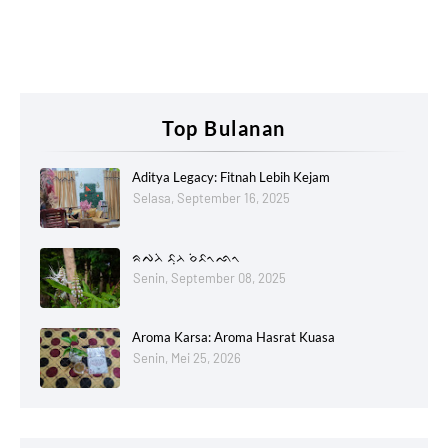
Top Bulanan
Aditya Legacy: Fitnah Lebih Kejam
Selasa, September 16, 2025
ᨑᨄᨂᨗ ᨅᨘᨂ ᨔᨗᨅᨚᨒᨚ
Senin, September 08, 2025
Aroma Karsa: Aroma Hasrat Kuasa
Senin, Mei 25, 2026