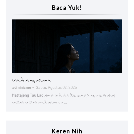
Baca Yuk!
Lontaraq
ᨆᨈᨍᨛ ᨈᨕᨘ ᨒᨕᨚ
adminisme
Sabtu, Agustus 02, 2025
Mattajeng Tau Lao ᨌᨚᨑ ᨀᨙᨈᨛ ᨈᨛᨂ ᨅᨛᨊᨗ ᨊᨈᨘᨑᨘᨂᨗ ᨕᨘᨉᨊᨗ ᨑᨗ ᨒᨗᨄᨘ
ᨆᨅᨙᨒ ᨆᨅᨙᨒ ᨈᨚᨂᨛ ᨒᨕᨚᨆᨘ…
Keren Nih