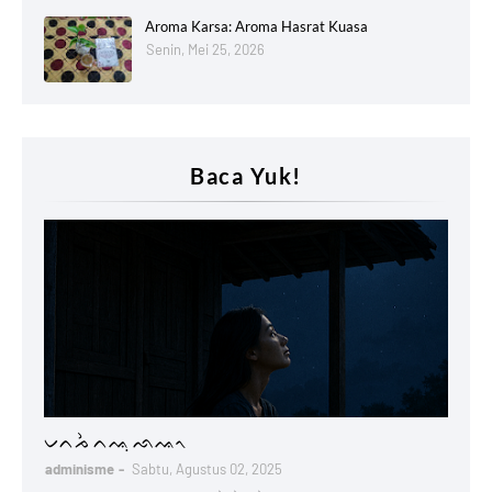
Aroma Karsa: Aroma Hasrat Kuasa
Senin, Mei 25, 2026
Baca Yuk!
Lontaraq
ᨆᨈᨍᨛ ᨈᨕᨘ ᨒᨕᨚ
adminisme
Sabtu, Agustus 02, 2025