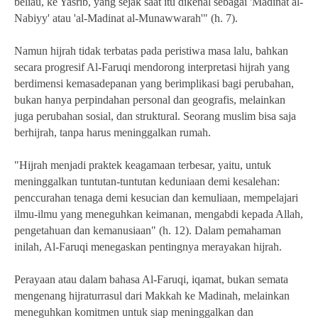
beliau, ke Yasrib, yang sejak saat itu dikenal sebagai 'Madinat al-
Nabiyy' atau 'al-Madinat al-Munawwarah'" (h. 7).
Namun hijrah tidak terbatas pada peristiwa masa lalu, bahkan
secara progresif Al-Faruqi mendorong interpretasi hijrah yang
berdimensi kemasadepanan yang berimplikasi bagi perubahan,
bukan hanya perpindahan personal dan geografis, melainkan
juga perubahan sosial, dan struktural. Seorang muslim bisa saja
berhijrah, tanpa harus meninggalkan rumah.
"Hijrah menjadi praktek keagamaan terbesar, yaitu, untuk
meninggalkan tuntutan-tuntutan keduniaan demi kesalehan:
penccurahan tenaga demi kesucian dan kemuliaan, mempelajari
ilmu-ilmu yang meneguhkan keimanan, mengabdi kepada Allah,
pengetahuan dan kemanusiaan" (h. 12). Dalam pemahaman
inilah, Al-Faruqi menegaskan pentingnya merayakan hijrah.
Perayaan atau dalam bahasa Al-Faruqi, iqamat, bukan semata
mengenang hijraturrasul dari Makkah ke Madinah, melainkan
meneguhkan komitmen untuk siap meninggalkan dan