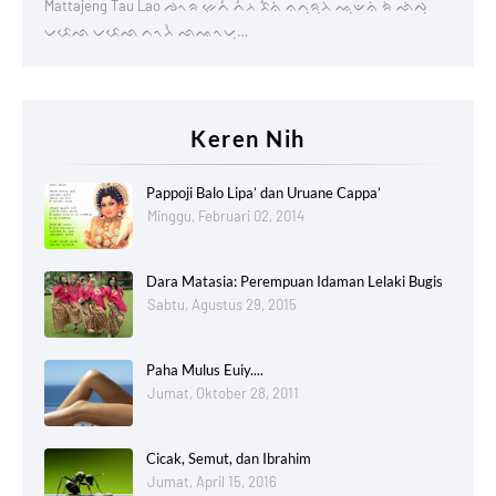
Mattajeng Tau Lao ᨌᨚᨑ ᨀᨙᨈᨛ ᨈᨛᨂ ᨅᨛᨊᨗ ᨊᨈᨘᨑᨘᨂᨗ ᨕᨘᨉᨊᨗ ᨑᨗ ᨒᨗᨄᨘ
ᨆᨅᨙᨒ ᨆᨅᨙᨒ ᨈᨚᨂᨛ ᨒᨕᨚᨆᨘ…
Keren Nih
Pappoji Balo Lipa’ dan Uruane Cappa’
Minggu, Februari 02, 2014
Dara Matasia: Perempuan Idaman Lelaki Bugis
Sabtu, Agustus 29, 2015
Paha Mulus Euiy....
Jumat, Oktober 28, 2011
Cicak, Semut, dan Ibrahim
Jumat, April 15, 2016