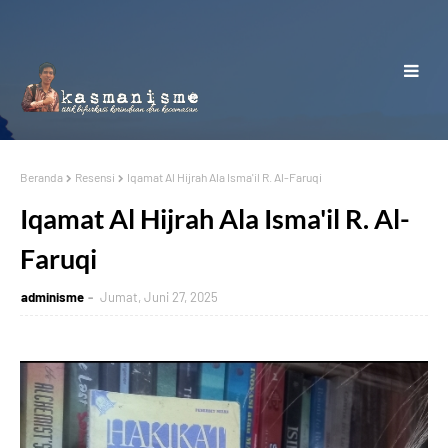
Beranda
Resensi
Iqamat Al Hijrah Ala Isma'il R. Al-Faruqi
Iqamat Al Hijrah Ala Isma'il R. Al-
Faruqi
adminisme
Jumat, Juni 27, 2025