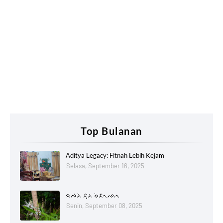
Top Bulanan
Aditya Legacy: Fitnah Lebih Kejam
Selasa, September 16, 2025
ᨑᨄᨂᨗ ᨅᨘᨂ ᨔᨗᨅᨚᨒᨚ
Senin, September 08, 2025