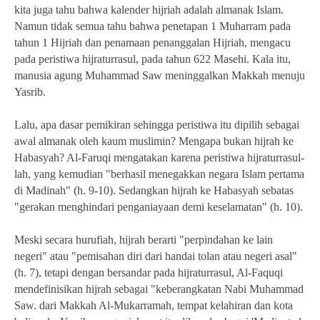
kita juga tahu bahwa kalender hijriah adalah almanak Islam.
Namun tidak semua tahu bahwa penetapan 1 Muharram pada
tahun 1 Hijriah dan penamaan penanggalan Hijriah, mengacu
pada peristiwa hijraturrasul, pada tahun 622 Masehi. Kala itu,
manusia agung Muhammad Saw meninggalkan Makkah menuju
Yasrib.
Lalu, apa dasar pemikiran sehingga peristiwa itu dipilih sebagai
awal almanak oleh kaum muslimin? Mengapa bukan hijrah ke
Habasyah? Al-Faruqi mengatakan karena peristiwa hijraturrasul-
lah, yang kemudian "berhasil menegakkan negara Islam pertama
di Madinah" (h. 9-10). Sedangkan hijrah ke Habasyah sebatas
"gerakan menghindari penganiayaan demi keselamatan" (h. 10).
Meski secara hurufiah, hijrah berarti "perpindahan ke lain
negeri" atau "pemisahan diri dari handai tolan atau negeri asal"
(h. 7), tetapi dengan bersandar pada hijraturrasul, Al-Faquqi
mendefinisikan hijrah sebagai "keberangkatan Nabi Muhammad
Saw. dari Makkah Al-Mukarramah, tempat kelahiran dan kota