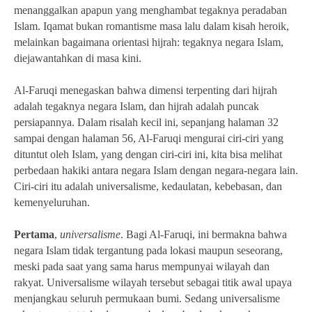
menanggalkan apapun yang menghambat tegaknya peradaban
Islam. Iqamat bukan romantisme masa lalu dalam kisah heroik,
melainkan bagaimana orientasi hijrah: tegaknya negara Islam,
diejawantahkan di masa kini.
Al-Faruqi menegaskan bahwa dimensi terpenting dari hijrah
adalah tegaknya negara Islam, dan hijrah adalah puncak
persiapannya. Dalam risalah kecil ini, sepanjang halaman 32
sampai dengan halaman 56, Al-Faruqi mengurai ciri-ciri yang
dituntut oleh Islam, yang dengan ciri-ciri ini, kita bisa melihat
perbedaan hakiki antara negara Islam dengan negara-negara lain.
Ciri-ciri itu adalah universalisme, kedaulatan, kebebasan, dan
kemenyeluruhan.
Pertama
,
universalisme
. Bagi Al-Faruqi, ini bermakna bahwa
negara Islam tidak tergantung pada lokasi maupun seseorang,
meski pada saat yang sama harus mempunyai wilayah dan
rakyat. Universalisme wilayah tersebut sebagai titik awal upaya
menjangkau seluruh permukaan bumi. Sedang universalisme