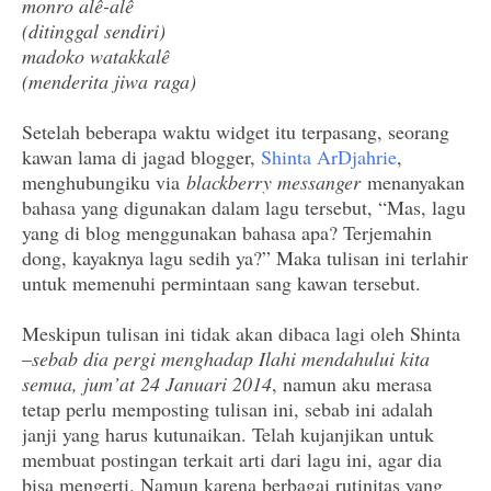
monro alê-alê
(ditinggal sendiri)
madoko watakkalê
(menderita jiwa raga)
Setelah beberapa waktu widget itu terpasang, seorang
kawan lama di jagad blogger,
Shinta ArDjahrie
,
menghubungiku via
blackberry messanger
menanyakan
bahasa yang digunakan dalam lagu tersebut, “Mas, lagu
yang di blog menggunakan bahasa apa? Terjemahin
dong, kayaknya lagu sedih ya?” Maka tulisan ini terlahir
untuk memenuhi permintaan sang kawan tersebut.
Meskipun tulisan ini tidak akan dibaca lagi oleh Shinta
–
sebab dia pergi menghadap Ilahi mendahului kita
semua, jum’at 24 Januari 2014
, namun aku merasa
tetap perlu memposting tulisan ini, sebab ini adalah
janji yang harus kutunaikan. Telah kujanjikan untuk
membuat postingan terkait arti dari lagu ini, agar dia
bisa mengerti. Namun karena berbagai rutinitas yang