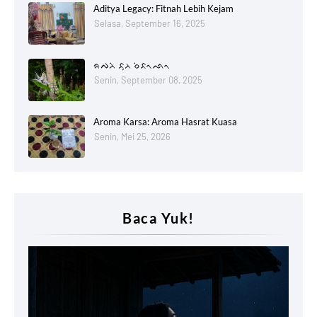
Aditya Legacy: Fitnah Lebih Kejam
Selasa, September 16, 2025
ᨑᨄᨂᨗ ᨅᨘᨂ ᨔᨗᨅᨚᨒᨚ
Senin, September 08, 2025
Aroma Karsa: Aroma Hasrat Kuasa
Senin, Mei 25, 2026
Baca Yuk!