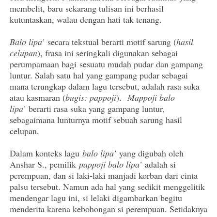
membelit, baru sekarang tulisan ini berhasil
kutuntaskan, walau dengan hati tak tenang.
Balo lipa’
secara tekstual berarti motif sarung (
hasil
celupan
), frasa ini seringkali digunakan sebagai
perumpamaan bagi
sesuatu mudah pudar dan gampang
luntur. Salah satu hal yang gampang pudar sebagai
mana terungkap dalam lagu tersebut, adalah rasa suka
atau kasmaran (
bugis: pappoji
).
Mappoji balo
lipa’
berarti rasa suka yang gampang luntur,
sebagaimana lunturnya motif sebuah sarung hasil
celupan.
Dalam konteks lagu
balo lipa’
yang digubah oleh
Anshar S., pemilik
pappoji balo lipa’
adalah si
perempuan, dan si laki-laki manjadi korban dari cinta
palsu tersebut. Namun ada hal yang sedikit menggelitik
mendengar lagu ini, si lelaki digambarkan begitu
menderita karena kebohongan si perempuan. Setidaknya