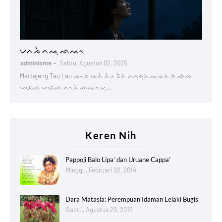
Lontaraq
ᨆᨈᨍᨛ ᨈᨕᨘ ᨒᨕᨚ
adminisme
Sabtu, Agustus 02, 2025
Mattajeng Tau Lao ᨌᨚᨑ ᨀᨙᨈᨛ ᨈᨛᨂ ᨅᨛᨊᨗ ᨊᨈᨘᨑᨘᨂᨗ ᨕᨘᨉᨊᨗ ᨑᨗ ᨒᨗᨄᨘ
ᨆᨅᨙᨒ ᨆᨅᨙᨒ ᨈᨚᨂᨛ ᨒᨕᨚᨆᨘ…
Keren Nih
Pappoji Balo Lipa’ dan Uruane Cappa’
Minggu, Februari 02, 2014
Dara Matasia: Perempuan Idaman Lelaki Bugis
Sabtu, Agustus 29, 2015