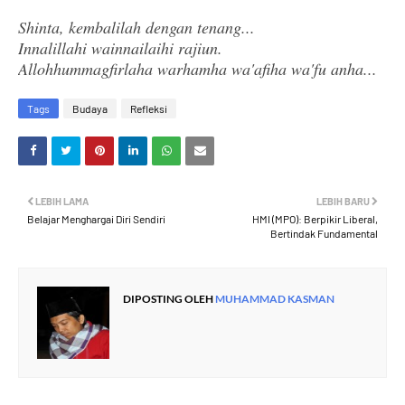
Shinta, kembalilah dengan tenang...
Innalillahi wainnailaihi rajiun.
Allohhummagfirlaha warhamha wa'afiha wa'fu anha...
Tags
Budaya
Refleksi
LEBIH LAMA
LEBIH BARU
Belajar Menghargai Diri Sendiri
HMI (MPO): Berpikir Liberal,
Bertindak Fundamental
DIPOSTING OLEH
MUHAMMAD KASMAN