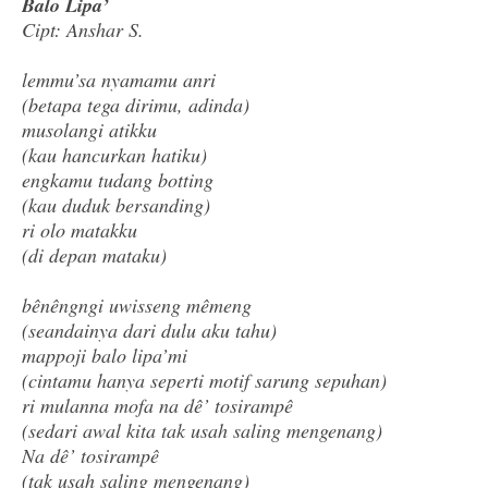
Balo Lipa’
Cipt: Anshar S.
lemmu’sa nyamamu anri
(betapa tega dirimu, adinda)
musolangi atikku
(kau hancurkan hatiku)
engkamu tudang botting
(kau duduk bersanding)
ri olo matakku
(di depan mataku)
bênêngngi uwisseng mêmeng
(seandainya dari dulu aku tahu)
mappoji balo lipa’mi
(cintamu hanya seperti motif sarung sepuhan)
ri mulanna mofa na dê’ tosirampê
(sedari awal kita tak usah saling mengenang)
Na dê’ tosirampê
(tak usah saling mengenang)