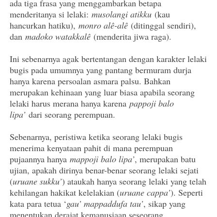
ada tiga frasa yang menggambarkan betapa
menderitanya si lelaki:
musolangi atikku
(kau
hancurkan hatiku),
monro alê-alê
(ditinggal sendiri),
dan
madoko watakkalê
(menderita jiwa raga).
Ini sebenarnya agak bertentangan dengan karakter lelaki
bugis pada umumnya yang pantang bermuram durja
hanya karena persoalan asmara palsu. Bahkan
merupakan kehinaan yang luar biasa apabila seorang
lelaki harus merana hanya karena
pappoji balo
lipa’
dari seorang perempuan.
Sebenarnya, peristiwa ketika seorang lelaki bugis
menerima kenyataan pahit di mana perempuan
pujaannya hanya
mappoji balo lipa’
, merupakan batu
ujian, apakah dirinya benar-benar seorang lelaki sejati
(
uruane sukku’
) ataukah hanya seorang lelaki yang telah
kehilangan hakikat kelelakian (
uruane cappa’
). Seperti
kata para tetua ‘
gau’ mappaddufa tau’
, sikap yang
menentukan derajat kemanusiaan seseorang.