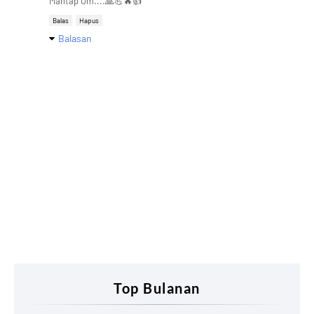
Mantap Om....🙏💪🔥👍
Balas
Hapus
Balasan
Top Bulanan