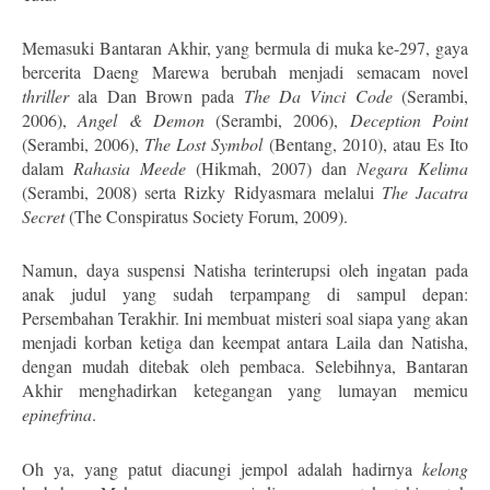
Memasuki Bantaran Akhir, yang bermula di muka ke-297, gaya
bercerita Daeng Marewa berubah menjadi semacam novel
thriller
ala Dan Brown pada
The Da Vinci Code
(Serambi,
2006),
Angel & Demon
(Serambi, 2006),
Deception Point
(Serambi, 2006),
The Lost Symbol
(Bentang, 2010), atau Es Ito
dalam
Rahasia Meede
(Hikmah, 2007) dan
Negara Kelima
(Serambi, 2008) serta Rizky Ridyasmara melalui
The Jacatra
Secret
(The Conspiratus Society Forum, 2009).
Namun, daya suspensi Natisha terinterupsi oleh ingatan pada
anak judul yang sudah terpampang di sampul depan:
Persembahan Terakhir. Ini membuat misteri soal siapa yang akan
menjadi korban ketiga dan keempat antara Laila dan Natisha,
dengan mudah ditebak oleh pembaca. Selebihnya, Bantaran
Akhir menghadirkan ketegangan yang lumayan memicu
epinefrina
.
Oh ya, yang patut diacungi jempol adalah hadirnya
kelong