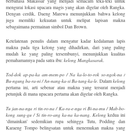
berbahasa Makassar yang menjadi semacam teka-teki untuk
mengurai lokasi upacara magis yang akan digelar oleh Rangka.
Dengan cerdik, Daeng Marewa menunjukkan bahwa kelong
juga memiliki kekuatan untuk melipat lapisan makna
sebagaimana permainan simbol Dan Brown.
Ketelatenan penulis dalam mengatur kadar kedalaman lapis
makna pada tiga kelong yang dihadirkan, dari yang paling
mudah ke yang paling tersembunyi, menunjukkan kualitas
pemahamannya pada satra ibu:
kelong
Mangkasarak
.
Tod-dok ap-pa-ka am-mem-po / Na ka-lo-to-rok so-ngok-na /
Bu-ngung ba-ra-ni / An-nang-ka-si Ba-tang-ka-le
. Dalam
kelong
pertama ini, arti sebenar atau makna yang tersurat menjadi
petunjuk di mana upacara pertama akan digelar oleh Rangka.
Tu jan-na-nga ri tin-ro-na / Ka-ra-e-nga ri Bi-na-mu / Mab-bo-
kong sung-gu / Si tin-ro-ang ka-na ka-nang
.
Kelong
kedua ini
‘dimainkan’ sedemikian rupa sehingga Tutu, Podding dan
Karaeng Tompo belingsatan untuk menemukan makna yang