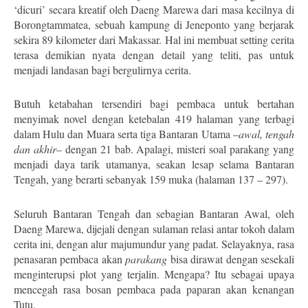
‘dicuri’ secara kreatif oleh Daeng Marewa dari masa kecilnya di
Borongtammatea, sebuah kampung di Jeneponto yang berjarak
sekira 89 kilometer dari Makassar. Hal ini membuat setting cerita
terasa demikian nyata dengan detail yang teliti, pas untuk
menjadi landasan bagi bergulirnya cerita.
Butuh ketabahan tersendiri bagi pembaca untuk bertahan
menyimak novel dengan ketebalan 419 halaman yang terbagi
dalam Hulu dan Muara serta tiga Bantaran Utama –
awal
,
tengah
dan akhir
– dengan 21 bab. Apalagi, misteri soal parakang yang
menjadi daya tarik utamanya, seakan lesap selama Bantaran
Tengah, yang berarti sebanyak 159 muka (halaman 137 – 297).
Seluruh Bantaran Tengah dan sebagian Bantaran Awal, oleh
Daeng Marewa, dijejali dengan sulaman relasi antar tokoh dalam
cerita ini, dengan alur majumundur yang padat. Selayaknya, rasa
penasaran pembaca akan
parakang
bisa dirawat dengan sesekali
menginterupsi plot yang terjalin. Mengapa? Itu sebagai upaya
mencegah rasa bosan pembaca pada paparan akan kenangan
Tutu.