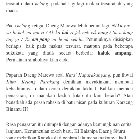
tersirat dalam
kelong
, padahal lagi-lagi makna tersuratlah yang
diacu.
Pada
kelong
ketiga, Daeng Marewa lebih berani lagi.
Ni
ka
-nay-
ya lo-kok na mu-ri / Ak-ka-
luk
ri jek-nek cik-nong / Sa-u-kang
ting-gi / Ri
am
-
pang
ni le-ok cek-la
. Petunjuknya disisipkan
berlapis, baik pada makna tersurat, maupun pada beberapa
kaluk ampang
sukukata yang ditulis secara berbeda:
.
Permainan simbolnya kian elok.
Paparan Daeng Marewa soal
Kitta’ Kaparakangang
, pun ihwal
Kitta’ Kelong Parakang
demikian meyakinkan, membuat
kehadirannya dalam cerita demikian faktual. Bahkan memicu
penasaran, di manakah kedua kitab itu kini berada? Atau
benarkah ada pesan rahasia di batu nisan pada kuburan Karaeng
Binamu II?
Rasa penasaran itu ditimpali dengan adanya kemungkinan cerita
lanjutan. Kemunculan tokoh baru, Ki Balanipa Daeng Situru
yang melarikan Rangka dari penjara lalu mengangkatnya jadi