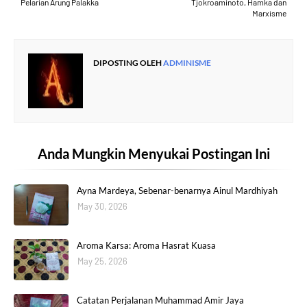
Pelarian Arung Palakka
Tjokroaminoto, Hamka dan
Marxisme
DIPOSTING OLEH
ADMINISME
Anda Mungkin Menyukai Postingan Ini
Ayna Mardeya, Sebenar-benarnya Ainul Mardhiyah
May 30, 2026
Aroma Karsa: Aroma Hasrat Kuasa
May 25, 2026
Catatan Perjalanan Muhammad Amir Jaya