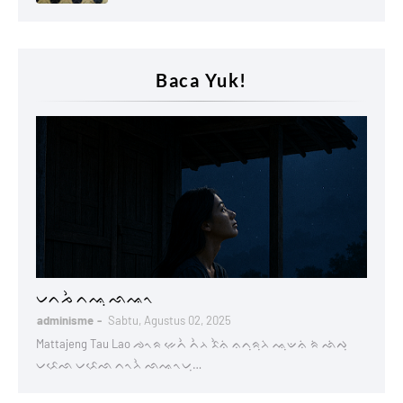
Baca Yuk!
Lontaraq
ᨆᨈᨍᨛ ᨈᨕᨘ ᨒᨕᨚ
adminisme
Sabtu, Agustus 02, 2025
Mattajeng Tau Lao ᨌᨚᨑ ᨀᨙᨈᨛ ᨈᨛᨂ ᨅᨛᨊᨗ ᨊᨈᨘᨑᨘᨂᨗ ᨕᨘᨉᨊᨗ ᨑᨗ ᨒᨗᨄᨘ
ᨆᨅᨙᨒ ᨆᨅᨙᨒ ᨈᨚᨂᨛ ᨒᨕᨚᨆᨘ…