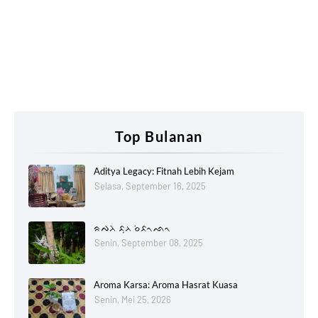
Top Bulanan
Aditya Legacy: Fitnah Lebih Kejam
Selasa, September 16, 2025
ᨑᨄᨂᨗ ᨅᨘᨂ ᨔᨗᨅᨚᨒᨚ
Senin, September 08, 2025
Aroma Karsa: Aroma Hasrat Kuasa
Senin, Mei 25, 2026