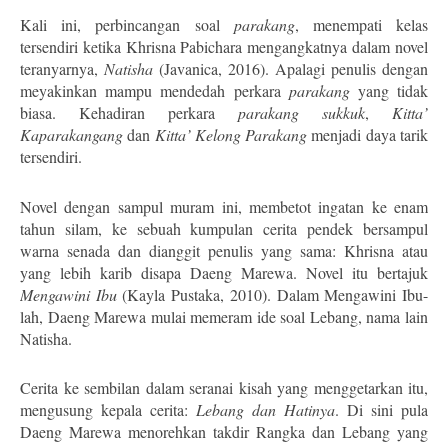
Kali ini, perbincangan soal
parakang
, menempati kelas
tersendiri ketika Khrisna Pabichara mengangkatnya dalam novel
teranyarnya,
Natisha
(Javanica, 2016). Apalagi penulis dengan
meyakinkan mampu mendedah perkara
parakang
yang tidak
biasa. Kehadiran perkara
parakang sukkuk
,
Kitta’
Kaparakangang
dan
Kitta’ Kelong Parakang
menjadi daya tarik
tersendiri.
Novel dengan sampul muram ini, membetot ingatan ke enam
tahun silam, ke sebuah kumpulan cerita pendek bersampul
warna senada dan dianggit penulis yang sama: Khrisna atau
yang lebih karib disapa Daeng Marewa. Novel itu bertajuk
Mengawini Ibu
(Kayla Pustaka, 2010). Dalam Mengawini Ibu-
lah, Daeng Marewa mulai memeram ide soal Lebang, nama lain
Natisha.
Cerita ke sembilan dalam seranai kisah yang menggetarkan itu,
mengusung kepala cerita:
Lebang dan Hatinya
. Di sini pula
Daeng Marewa menorehkan takdir Rangka dan Lebang yang