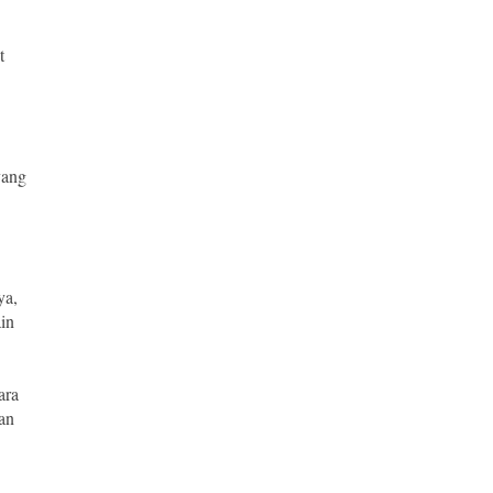
t
yang
ya,
in
ara
an