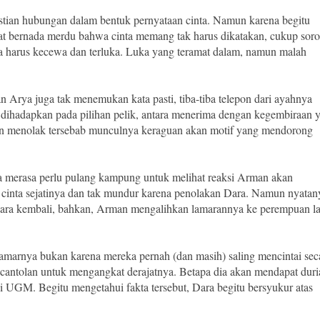
stian hubungan dalam bentuk pernyataan cinta. Namun karena begitu
hat bernada merdu bahwa cinta memang tak harus dikatakan, cukup soro
ra harus kecewa dan terluka. Luka yang teramat dalam, namun malah
n Arya juga tak menemukan kata pasti, tiba-tiba telepon dari ayahnya
 dihadapkan pada pilihan pelik, antara menerima dengan kegembiraan 
kan menolak tersebab munculnya keraguan akan motif yang mendorong
 merasa perlu pulang kampung untuk melihat reaksi Arman akan
cinta sejatinya dan tak mundur karena penolakan Dara. Namun nyatan
ara kembali, bahkan, Arman mengalihkan lamarannya ke perempuan la
rnya bukan karena mereka pernah (dan masih) saling mencintai sec
h cantolan untuk mengangkat derajatnya. Betapa dia akan mendapat duri
di UGM. Begitu mengetahui fakta tersebut, Dara begitu bersyukur atas