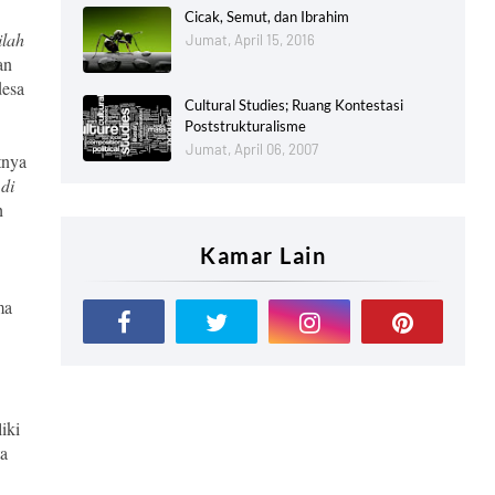
Cicak, Semut, dan Ibrahim
ilah
Jumat, April 15, 2016
an
desa
Cultural Studies; Ruang Kontestasi
Poststrukturalisme
Jumat, April 06, 2007
tnya
 di
h
Kamar Lain
ma
iki
ta