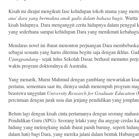
Kisah ini dirajut mengikuti fase kehidupan tokoh utama yang meru
ana' dara yang bermakna anak gadis dalam bahasa bugis
. Warita
kisah hidupnya. Dara menganggit cerita hidupnya dalam penggal ke
yang sederhana sampai kehidupan Dara yang menikmati kebahagia
Mendaras novel ini ibarat menonton perjuangan Dara membebaskan d
sebagai sesuatu yang harus diterima begitu saja dengan ikhlas. G
Ujungpandang
– sejak lulus Sekolah Dasar, berhasil memutus perj
waktu program doktoralnya di Australia.
Yang menarik, Murni Mahmud dengan gamblang mewartakan kisah c
pertama, sementara saat itu, dirinya sudah menempuh program mag
beasiswa unggulan
University Research for Graduate Education
(
percintaan dengan jarak usia dan jenjang pendidikan yang jomplang
Belum lagi dengan kisah cinta pertamanya dengan seorang mahasisw
Pendidikan Guru (SPG). Seorang lelaki yang dia anggap cerdas kare
hidung yang melengkung indah ibarat paruh burung, seperti hidun
dalam hati) bagi Dara, yang mereka jalani dalam bentuk Hubunga