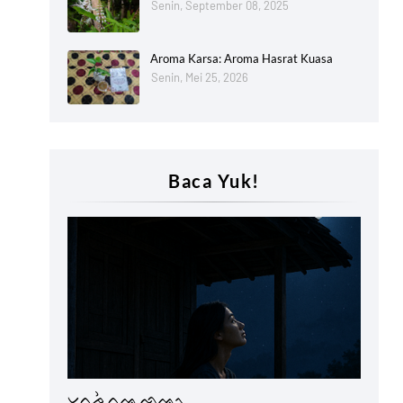
Senin, September 08, 2025
Aroma Karsa: Aroma Hasrat Kuasa
Senin, Mei 25, 2026
Baca Yuk!
Lontaraq
ᨆᨈᨍᨛ ᨈᨕᨘ ᨒᨕᨚ