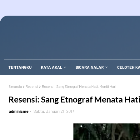
TENTANGKU
KATA AKAL
BICARA NALAR
CELOTEH K
Beranda
Resensi
Resensi: Sang Etnograf Menata Hati, Meniti Hari
Resensi: Sang Etnograf Menata Hati
adminisme
Sabtu, Januari 21, 2017