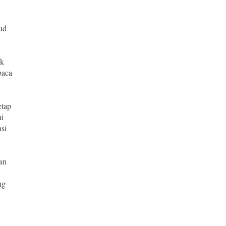
ud
ak
baca
etap
ni
asi
an
ng