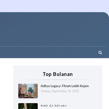
Top Bulanan
Aditya Legacy: Fitnah Lebih Kejam
Selasa, September 16, 2025
ᨑᨄᨂᨗ ᨅᨘᨂ ᨔᨗᨅᨚᨒᨚ