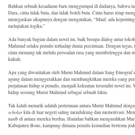
Bahkan sebuah kesadaran baru menggumpal di dadanya, bahwa tak
Dara, cinta tidak buta, dan tidak boleh buta. Cinta harus tetap me
menegaskan sikapnnya dengan mengatakan, “Maaf, ada kepentinga
melupakan logika.”
Ada banyak bagian dalam novel ini, baik berupa dialog antar to
Mahmud selaku penulis terhadap dunia percintaan. Dengan tegas
cinta memang tak melulu persoalan rasa yang membelenggu dan mem
kukuh.
Apa yang diwaritakan oleh Murni Mahmud dalam Sang Etnograf ad
agung dalam menggerakkan dan membangkitkan mereka yang pernah
perjalanan hidup si penulis, menjadi kekuatan tersendiri novel in
hidup seorang Murni Mahmud sebagai sebuah fakta.
Tak kalah menarik adalah pertemuan antara Murni Mahmud dengan
scholar
kita di luar negeri saling mendukung dan memotivasi. Me
nasib di antara mereka berdua.
Hamdan bahkan mengarahkan Murni
Kabupaten Bone, kampung dimana penulis kemudian bertemu jod