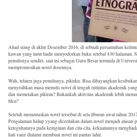
Ahad siang di akhir Desember 2016, di sebuah persamuhan keilm
kawan yang turut hadir menyodorkan buku setebal 430 halaman. Se
penulisnya sendiri, saat ini sebagai Guru Besar termuda di Unive
mempromosikan novel dosennya.
Wah, telaten juga penulisnya, pikirku. Bisa dibayangkan kesibuka
menyisihkan masa menulis novel di tengah rutinitas akademik yan
dan memetakan pikiran? Bukankah aktivitas akademik lebih menuntut
fiksi?
Setelah menuntaskan novel tersebut di sela liburan awal tahun 201
Pengalaman hidup yyang diceritakan dalam novel menjadi alasan 
keteguhannya pada keinginan dan cita-cita, kekuatannya menghadapi
hati yang dialami membuat novel ini pantas lahir.