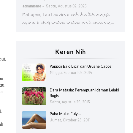
adminisme
Sabtu, Agustus 02, 2025
Mattajeng Tau Lao ᨌᨚᨑ ᨀᨙᨈᨛ ᨈᨛᨂ ᨅᨛᨊᨗ ᨊᨈᨘᨑᨘᨂᨗ
ᨕᨘᨉᨊᨗ ᨑᨗ ᨒᨗᨄᨘ ᨆᨅᨙᨒ ᨆᨅᨙᨒ ᨈᨚᨂᨛ ᨒᨕᨚᨆᨘ…
Keren Nih
but,
Pappoji Balo Lipa’ dan Uruane Cappa’
Minggu, Februari 02, 2014
pu
ktu
Dara Matasia: Perempuan Idaman Lelaki
ya
Bugis
Sabtu, Agustus 29, 2015
l.
Paha Mulus Euiy....
Jumat, Oktober 28, 2011
ah