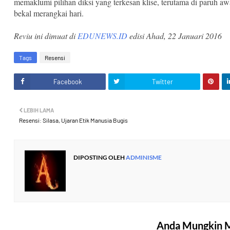
memaklumi pilihan diksi yang terkesan klise, terutama di paruh 
bekal merangkai hari.
Reviu ini dimuat di
EDUNEWS.ID
edisi Ahad, 22 Januari 2016
Tags
Resensi
Facebook
Twitter
LEBIH LAMA
Resensi: Silasa, Ujaran Etik Manusia Bugis
DIPOSTING OLEH
ADMINISME
Anda Mungkin M