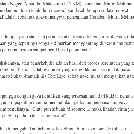
as Islam Negeri Alauddin Makassar (UINAM), sementara Murni Mahmud
amdan pun telah lebih dulu menorehkan kisah hidupnya dalam novel
ograf adalah sebentuk upaya mengejar pencapaian Hamdan. Murni Mahm
a lompat pada situasi si penulis sudah menikah dengan lelaki yang tid
nyaan yang sepertinya sengaja dibiarkan menggantung di perdu hati pem
 pertama mereka sampai berakhir di pelaminan?
liskannya, atau benarkah dia adalah hasil dari proses percintaan yang t
ovel ini. Tak ada salahnya buku yang mengulik cinta secara tak biasa i
arap liukan dramatis ala Tere Liye, sebab novel ini tak menyajikan nar
rganggu dengan gaya penulisan yang terkesan jauh dari kaidah penulis
ta yang dipaparkan mampu mengalihkan perhatian pembaca dari gaya
laim penulisnya, “Cinta pun sebuah ‘discourse’... maka lihatlah cinta ya
pi lebih pada makna yang tersirat”.
alah mengabaikan beberapa kekeliruan huruf dan nama tokoh, serta