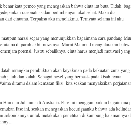
 benar kata pemeo yang menegaskan bahwa cinta itu buta. Tidak, bag
ngedepankan rasionalitas dan pertimbangan akal sehat. Maka dia
n dari cintamu. Terpaksa aku menolakmu. Ternyata selama ini aku
koh maupun narasi segar yang menunjukkan bagaimana cara pandang Mu
, terutama di paruh akhir novelnya, Murni Mahmud mengutarakan bahw
enjara potensi. Justru sebaliknya, cinta harus menjadi motivasi yang
alah rerangkai pembuktian akan keyakinan pada kekuatan cinta yang
 jatuh dan kalah. Sebagai novel yang berbasis pada kisah nyata
i. Waima diramu dalam kemasan fiksi, kita seakan menyaksikan perjalana
 Hamdan Juhannis di Australia. Fase ini menggambarkan bagaimana 
nemukan fase ini, seakan menegaskan kecurigaanku bahwa ada kelinda
 sekondannya untuk melakukan penelitian di kampung halamannya d
ohnya.