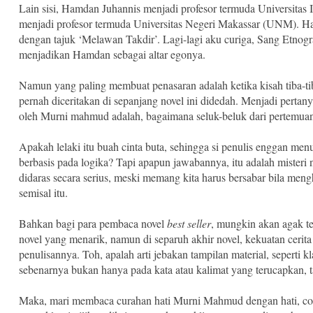
Lain sisi, Hamdan Juhannis menjadi profesor termuda Universit
menjadi profesor termuda Universitas Negeri Makassar (UNM). H
dengan tajuk ‘Melawan Takdir’. Lagi-lagi aku curiga, Sang Etn
menjadikan Hamdan sebagai altar egonya.
Namun yang paling membuat penasaran adalah ketika kisah tiba-tib
pernah diceritakan di sepanjang novel ini didedah. Menjadi perta
oleh Murni mahmud adalah, bagaimana seluk-beluk dari pertemuan
Apakah lelaki itu buah cinta buta, sehingga si penulis enggan menu
berbasis pada logika? Tapi apapun jawabannya, itu adalah misteri n
didaras secara serius, meski memang kita harus bersabar bila mengh
semisal itu.
Bahkan bagi para pembaca novel
best seller
, mungkin akan agak te
novel yang menarik, namun di separuh akhir novel, kekuatan ceri
penulisannya. Toh, apalah arti jebakan tampilan material, seperti k
sebenarnya bukan hanya pada kata atau kalimat yang terucapkan, ta
Maka, mari membaca curahan hati Murni Mahmud dengan hati, cob