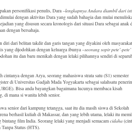
pakan personifikasi penulis, Dara –
lengkapnya Andara diambil dari ist
 dimulai dengan aktivitas Dara yang sudah bahagia dan mulai menulisk
jadian yang disusun secara kronologis dari situasi Dara sebagai anak 
an dengan bersahaja.
iri dari belitan takdir dan garis tangan yang diyakini oleh masyaraka
adis yang dijodohkan dengan keluarga ibunya –
seorang sopir pete’-pete’
odohan itu dan baru menikah dengan lelaki pilihannya sendiri di separu
intanya dengan Arya, seorang mahasiswa strata satu (S1) semester
ister di Universitas Gadjah Mada Yogyakarta sebagai salahsatu peneri
URGE). Bisa anda bayangkan bagaimana lucunya membaca kisah
, di mana si wanita lebih senior.
a senior dari kampung tetangga, saat itu dia masih siswa di Sekolah
na berhasil kuliah di Makassar, dan yang lebih utama, lelaki itu memil
g bintang film India. Seorang lelaki yang menjadi semacam
cidaha
(cin
n Tanpa Status (HTS).