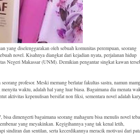
uan yang diselenggarakan oleh sebuah komunitas perempuan, seorang
buah novel. Kisahnya diangkat dari kejadian nyata, perjalanan hidup
rsitas Negeri Makassar (UNM). Demikian pengantar singkat kawan terse
n seorang profesor. Meski memang berlatar fakultas sastra, namun mam
g menyita waktu, adalah hal yang luar biasa. Bagaimana dia menata wa
 aktivitas kepenulisan bersifat non fiksi, sementara novel adalah kar
7, bisa dimengerti bagaimana seorang mahaguru bisa menulis novel teba
pembenar yang meyakinkan. Kegigihannya yang tak kenal letih,
 sindiran dan sentilan, serta kecerdikannya meracik motivasi dari pat