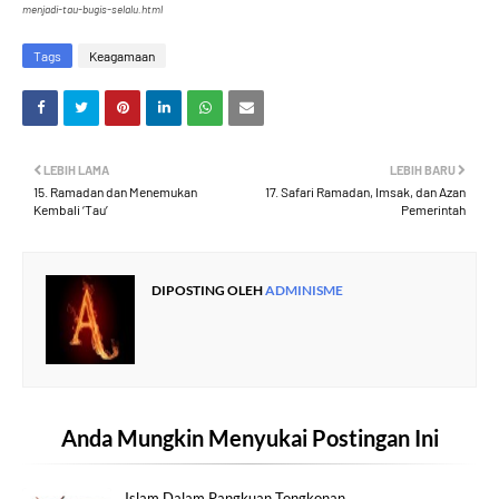
menjadi-tau-bugis-selalu.html
Tags
Keagamaan
LEBIH LAMA
LEBIH BARU
15. Ramadan dan Menemukan
17. Safari Ramadan, Imsak, dan Azan
Kembali ‘Tau’
Pemerintah
DIPOSTING OLEH
ADMINISME
Anda Mungkin Menyukai Postingan Ini
Islam Dalam Pangkuan Tongkonan