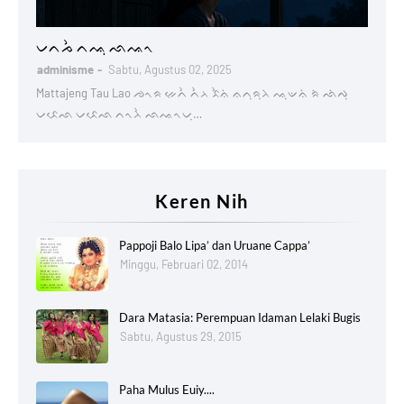
Lontaraq
ᨆᨈᨍᨛ ᨈᨕᨘ ᨒᨕᨚ
adminisme
Sabtu, Agustus 02, 2025
Mattajeng Tau Lao ᨌᨚᨑ ᨀᨙᨈᨛ ᨈᨛᨂ ᨅᨛᨊᨗ ᨊᨈᨘᨑᨘᨂᨗ ᨕᨘᨉᨊᨗ ᨑᨗ ᨒᨗᨄᨘ
ᨆᨅᨙᨒ ᨆᨅᨙᨒ ᨈᨚᨂᨛ ᨒᨕᨚᨆᨘ…
Keren Nih
Pappoji Balo Lipa’ dan Uruane Cappa’
Minggu, Februari 02, 2014
Dara Matasia: Perempuan Idaman Lelaki Bugis
Sabtu, Agustus 29, 2015
Paha Mulus Euiy....