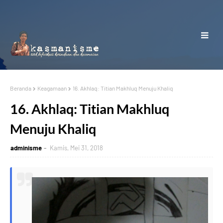
Beranda
Keagamaan
16. Akhlaq: Titian Makhluq Menuju Khaliq
16. Akhlaq: Titian Makhluq
Menuju Khaliq
adminisme
Kamis, Mei 31, 2018