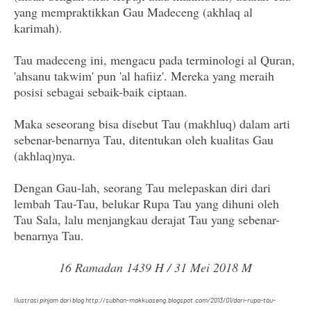
yang mempraktikkan Gau Madeceng (akhlaq al
karimah).
Tau madeceng ini, mengacu pada terminologi al Quran,
'ahsanu takwim' pun 'al hafiiz'. Mereka yang meraih
posisi sebagai sebaik-baik ciptaan.
Maka seseorang bisa disebut Tau (makhluq) dalam arti
sebenar-benarnya Tau, ditentukan oleh kualitas Gau
(akhlaq)nya.
Dengan Gau-lah, seorang Tau melepaskan diri dari
lembah Tau-Tau, belukar Rupa Tau yang dihuni oleh
Tau Sala, lalu menjangkau derajat Tau yang sebenar-
benarnya Tau.
16 Ramadan 1439 H / 31 Mei 2018 M
Ilustrasi pinjam dari blog http://subhan-makkuaseng.blogspot.com/2013/01/dari-rupa-tau-