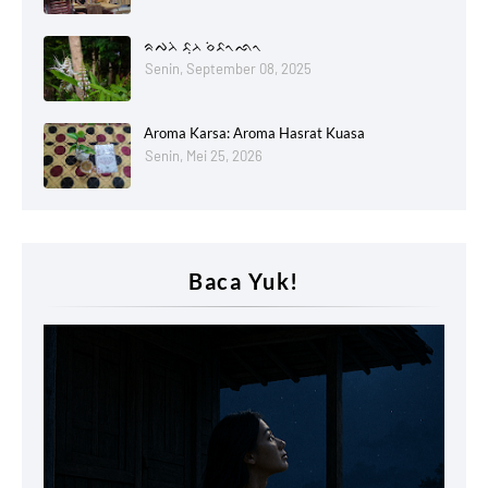
ᨑᨄᨂᨗ ᨅᨘᨂ ᨔᨗᨅᨚᨒᨚ
Senin, September 08, 2025
Aroma Karsa: Aroma Hasrat Kuasa
Senin, Mei 25, 2026
Baca Yuk!