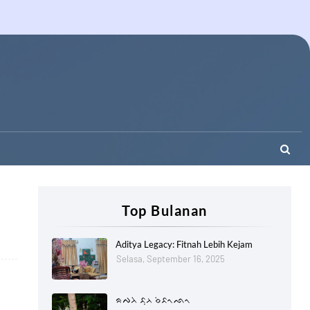
Top Bulanan
Aditya Legacy: Fitnah Lebih Kejam
Selasa, September 16, 2025
ᨑᨄᨂᨗ ᨅᨘᨂ ᨔᨗᨅᨚᨒᨚ