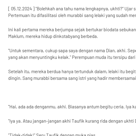
[ 05.12.2024 ] "Bolehkah ana tahu nama lengkapnya, ukhti?" Ujar
Pertemuan itu difasilitasi oleh murabbi sang lelaki yang sudah
Ini kali pertama mereka berjumpa sejak bertukar biodata sebukan
Maklum, mereka hidup dinkotabyang berbeda.
"Untuk sementara, cukup sapa saya dengan nama Dian, akhi. Seper
yang akan menyuntingku kelak." Perempuan muda itu tersipu dar
Setelah itu, mereka berdua hanya tertunduk dalam, lelaki itu b
dingin. Sang murabbi bersama sang istri yang hadir membersamai ta
"Hai, ada ada denganmu, akhi. Biasanya antum begitu ceria. Iya ka
"Iya ya. Atau jangan-jangan akhi Taufik kurang rida dengan ukhti Di
"Tidak-tidak!" Seru Taufik dengan muka pias.