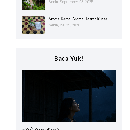
Senin, September 08, 2025
Aroma Karsa: Aroma Hasrat Kuasa
Senin, Mei 25, 2026
Baca Yuk!
Lontaraq
ᨆᨈᨍᨛ ᨈᨕᨘ ᨒᨕᨚ