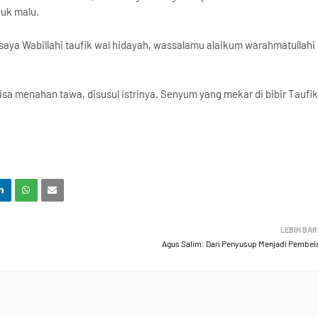
duk malu.
saya Wabillahi taufik wal hidayah, wassalamu alaikum warahmatullahi
isa menahan tawa, disusul istrinya. Senyum yang mekar di bibir Taufik
LEBIH BA
Agus Salim: Dari Penyusup Menjadi Pembela