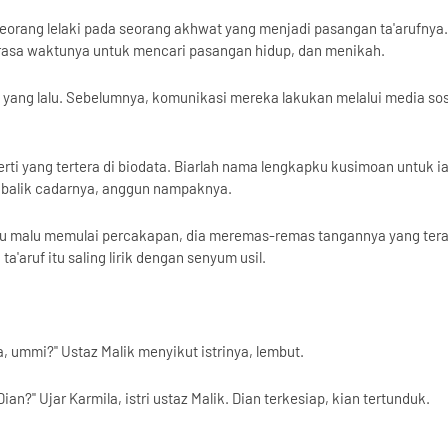
 seorang lelaki pada seorang akhwat yang menjadi pasangan ta'arufnya.
 merasa waktunya untuk mencari pasangan hidup, dan menikah.
 yang lalu. Sebelumnya, komunikasi mereka lakukan melalui media sos
ti yang tertera di biodata. Biarlah nama lengkapku kusimoan untuk i
i balik cadarnya, anggun nampaknya.
egitu malu memulai percakapan, dia meremas-remas tangannya yang ter
'aruf itu saling lirik dengan senyum usil.
, ummi?" Ustaz Malik menyikut istrinya, lembut.
an?" Ujar Karmila, istri ustaz Malik. Dian terkesiap, kian tertunduk.