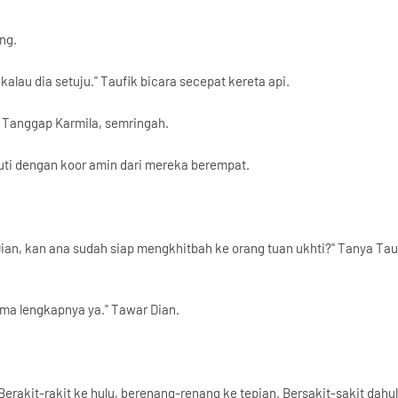
ng.
kalau dia setuju." Taufik bicara secepat kereta api.
." Tanggap Karmila, semringah.
kuti dengan koor amin dari mereka berempat.
an, kan ana sudah siap mengkhitbah ke orang tuan ukhti?" Tanya Tau
ama lengkapnya ya." Tawar Dian.
rakit-rakit ke hulu, berenang-renang ke tepian. Bersakit-sakit dahul