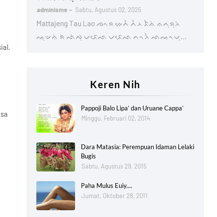
adminisme
Sabtu, Agustus 02, 2025
Mattajeng Tau Lao ᨌᨚᨑ ᨀᨙᨈᨛ ᨈᨛᨂ ᨅᨛᨊᨗ ᨊᨈᨘᨑᨘᨂᨗ
ᨕᨘᨉᨊᨗ ᨑᨗ ᨒᨗᨄᨘ ᨆᨅᨙᨒ ᨆᨅᨙᨒ ᨈᨚᨂᨛ ᨒᨕᨚᨆᨘ…
ial.
a
Keren Nih
Pappoji Balo Lipa’ dan Uruane Cappa’
asa
Minggu, Februari 02, 2014
Dara Matasia: Perempuan Idaman Lelaki
Bugis
Sabtu, Agustus 29, 2015
Paha Mulus Euiy....
Jumat, Oktober 28, 2011