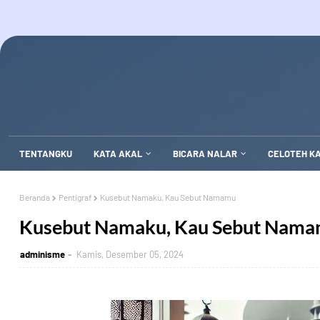
TENTANGKU
KATA AKAL
BICARA NALAR
CELOTEH K
Beranda
Pentigraf
Kusebut Namaku, Kau Sebut Namamu
Kusebut Namaku, Kau Sebut Nam
adminisme
Kamis, Desember 05, 2024