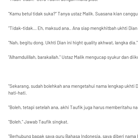
"Kamu betul tidak suka?" Tanya ustaz Malik. Suasana kian canggu
"Tidak-tidak... Eh, maksud ana.. Ana siap mengkhitbah ukhti Dian 
"Nah, begitu dong. Ukhti Dian ini hight quality akhwat, langka dia
"Alhamdulillah, barakallah." Ustaz Malik mengucap syukur dan dii
"Sekarang, sudah bolehkah ana mengetahui nama lengkap ukhti Di
hati-hati.
"Boleh, tetapi setelah ana, akhi Taufik juga harus memberitahu n
"Boleh." Jawab Taufik singkat.
"Berhubung bapak saya guru Bahasa Indonesia, saya diberi nama Be