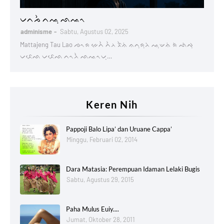
Lontaraq
ᨆᨈᨍᨛ ᨈᨕᨘ ᨒᨕᨚ
adminisme
Sabtu, Agustus 02, 2025
Mattajeng Tau Lao ᨌᨚᨑ ᨀᨙᨈᨛ ᨈᨛᨂ ᨅᨛᨊᨗ ᨊᨈᨘᨑᨘᨂᨗ ᨕᨘᨉᨊᨗ ᨑᨗ ᨒᨗᨄᨘ
ᨆᨅᨙᨒ ᨆᨅᨙᨒ ᨈᨚᨂᨛ ᨒᨕᨚᨆᨘ…
Keren Nih
Pappoji Balo Lipa’ dan Uruane Cappa’
Minggu, Februari 02, 2014
Dara Matasia: Perempuan Idaman Lelaki Bugis
Sabtu, Agustus 29, 2015
Paha Mulus Euiy....
Jumat, Oktober 28, 2011