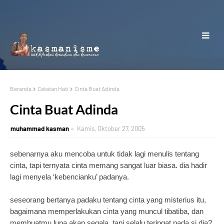
Beranda
Catatan Hati
Cinta Buat Adinda
Cinta Buat Adinda
muhammad kasman
Kamis, Oktober 27, 2005
sebenarnya aku mencoba untuk tidak lagi menulis tentang
cinta, tapi ternyata cinta memang sangat luar biasa. dia hadir
lagi menyela ‘kebencianku’ padanya.
seseorang bertanya padaku tentang cinta yang misterius itu,
bagaimana memperlakukan cinta yang muncul tibatiba, dan
membuatmu lupa akan segala, tapi selalu teringat pada si dia?