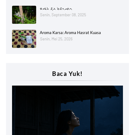
ᨑᨄᨂᨗ ᨅᨘᨂ ᨔᨗᨅᨚᨒᨚ
Senin, September 08, 2025
Aroma Karsa: Aroma Hasrat Kuasa
Senin, Mei 25, 2026
Baca Yuk!