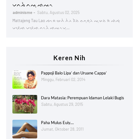
Lontaraq
ᨆᨈᨍᨛ ᨈᨕᨘ ᨒᨕᨚ
adminisme
Sabtu, Agustus 02, 2025
Mattajeng Tau Lao ᨌᨚᨑ ᨀᨙᨈᨛ ᨈᨛᨂ ᨅᨛᨊᨗ ᨊᨈᨘᨑᨘᨂᨗ ᨕᨘᨉᨊᨗ ᨑᨗ ᨒᨗᨄᨘ
ᨆᨅᨙᨒ ᨆᨅᨙᨒ ᨈᨚᨂᨛ ᨒᨕᨚᨆᨘ…
Keren Nih
Pappoji Balo Lipa’ dan Uruane Cappa’
Minggu, Februari 02, 2014
Dara Matasia: Perempuan Idaman Lelaki Bugis
Sabtu, Agustus 29, 2015
Paha Mulus Euiy....
Jumat, Oktober 28, 2011