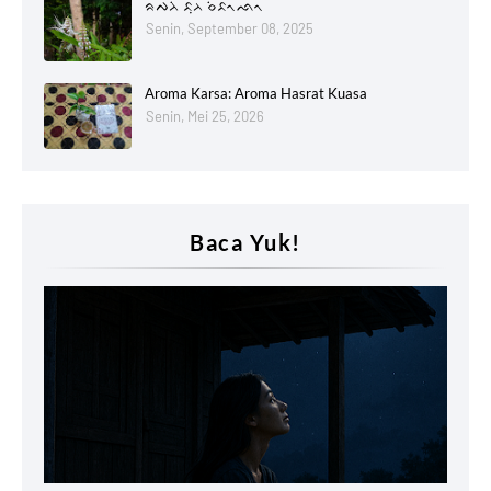
ᨑᨄᨂᨗ ᨅᨘᨂ ᨔᨗᨅᨚᨒᨚ
Senin, September 08, 2025
Aroma Karsa: Aroma Hasrat Kuasa
Senin, Mei 25, 2026
Baca Yuk!