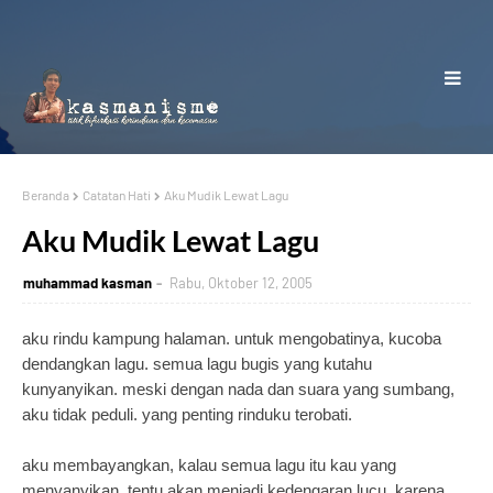
Beranda
Catatan Hati
Aku Mudik Lewat Lagu
Aku Mudik Lewat Lagu
muhammad kasman
Rabu, Oktober 12, 2005
aku rindu kampung halaman. untuk mengobatinya, kucoba
dendangkan lagu. semua lagu bugis yang kutahu
kunyanyikan. meski dengan nada dan suara yang sumbang,
aku tidak peduli. yang penting rinduku terobati.
aku membayangkan, kalau semua lagu itu kau yang
menyanyikan, tentu akan menjadi kedengaran lucu. karena