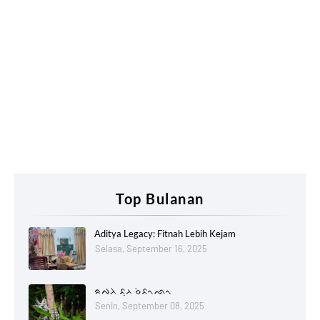
Top Bulanan
Aditya Legacy: Fitnah Lebih Kejam
Selasa, September 16, 2025
ᨑᨄᨂᨗ ᨅᨘᨂ ᨔᨗᨅᨚᨒᨚ
Senin, September 08, 2025