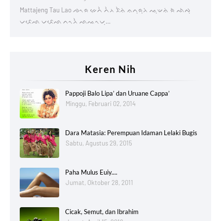
Mattajeng Tau Lao ᨌᨚᨑ ᨀᨙᨈᨛ ᨈᨛᨂ ᨅᨛᨊᨗ ᨊᨈᨘᨑᨘᨂᨗ ᨕᨘᨉᨊᨗ ᨑᨗ ᨒᨗᨄᨘ
ᨆᨅᨙᨒ ᨆᨅᨙᨒ ᨈᨚᨂᨛ ᨒᨕᨚᨆᨘ…
Keren Nih
Pappoji Balo Lipa’ dan Uruane Cappa’
Minggu, Februari 02, 2014
Dara Matasia: Perempuan Idaman Lelaki Bugis
Sabtu, Agustus 29, 2015
Paha Mulus Euiy....
Jumat, Oktober 28, 2011
Cicak, Semut, dan Ibrahim