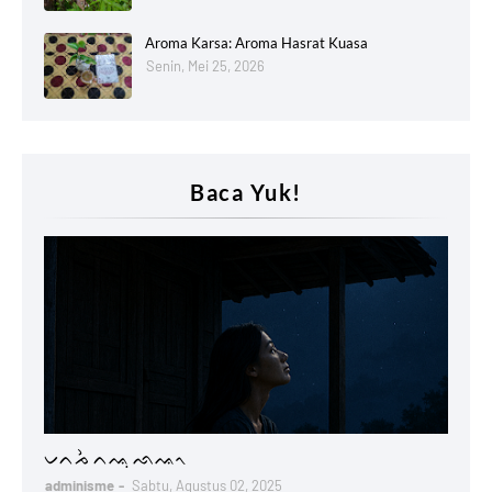
Aroma Karsa: Aroma Hasrat Kuasa
Senin, Mei 25, 2026
Baca Yuk!
Lontaraq
ᨆᨈᨍᨛ ᨈᨕᨘ ᨒᨕᨚ
adminisme
Sabtu, Agustus 02, 2025