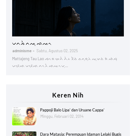
Lontaraq
ᨆᨈᨍᨛ ᨈᨕᨘ ᨒᨕᨚ
adminisme
Sabtu, Agustus 02, 2025
Mattajeng Tau Lao ᨌᨚᨑ ᨀᨙᨈᨛ ᨈᨛᨂ ᨅᨛᨊᨗ ᨊᨈᨘᨑᨘᨂᨗ ᨕᨘᨉᨊᨗ ᨑᨗ ᨒᨗᨄᨘ
ᨆᨅᨙᨒ ᨆᨅᨙᨒ ᨈᨚᨂᨛ ᨒᨕᨚᨆᨘ…
Keren Nih
Pappoji Balo Lipa’ dan Uruane Cappa’
Minggu, Februari 02, 2014
Dara Matasia: Perempuan Idaman Lelaki Bugis