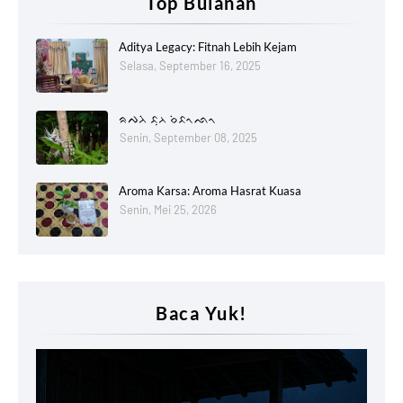
Top Bulanan
Aditya Legacy: Fitnah Lebih Kejam
Selasa, September 16, 2025
ᨑᨄᨂᨗ ᨅᨘᨂ ᨔᨗᨅᨚᨒᨚ
Senin, September 08, 2025
Aroma Karsa: Aroma Hasrat Kuasa
Senin, Mei 25, 2026
Baca Yuk!