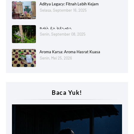
Aditya Legacy: Fitnah Lebih Kejam
Selasa, September 16, 2025
ᨑᨄᨂᨗ ᨅᨘᨂ ᨔᨗᨅᨚᨒᨚ
Senin, September 08, 2025
Aroma Karsa: Aroma Hasrat Kuasa
Senin, Mei 25, 2026
Baca Yuk!