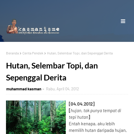
Beranda
Cerita Pendek
Hutan, Selembar Topi, dan Sepenggal Derita
Hutan, Selembar Topi, dan
Sepenggal Derita
muhammad kasman
Rabu, April 04, 2012
[04.04.2012]
[
hujan, tak punya tempat di
tepi hutan
]
Entah kenapa, aku lebih
memilih hutan daripada hujan,