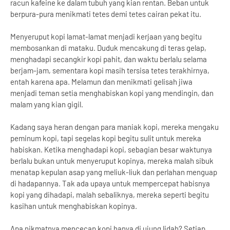
racun kafeine ke dalam tubuh yang kian rentan. Beban untuk
berpura-pura menikmati tetes demi tetes cairan pekat itu.
Menyeruput kopi lamat-lamat menjadi kerjaan yang begitu
membosankan di mataku. Duduk mencakung di teras gelap,
menghadapi secangkir kopi pahit, dan waktu berlalu selama
berjam-jam, sementara kopi masih tersisa tetes terakhirnya,
entah karena apa. Melamun dan menikmati gelisah jiwa
menjadi teman setia menghabiskan kopi yang mendingin, dan
malam yang kian gigil.
Kadang saya heran dengan para maniak kopi, mereka mengaku
peminum kopi, tapi segelas kopi begitu sulit untuk mereka
habiskan. Ketika menghadapi kopi, sebagian besar waktunya
berlalu bukan untuk menyeruput kopinya, mereka malah sibuk
menatap kepulan asap yang meliuk-liuk dan perlahan menguap
di hadapannya. Tak ada upaya untuk mempercepat habisnya
kopi yang dihadapi, malah sebaliknya, mereka seperti begitu
kasihan untuk menghabiskan kopinya.
Apa nikmatnya mencecap kopi hanya di ujung lidah? Setiap