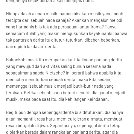
dengannya sejak pertama kali menjejak bumi.
Hidup adalah alunan musik, namun bisakah musik yang indah
tercipta dari sebuah nada sahaja? Akankah mengalun melodi
yang harmonis bila tak ada perpaduan antar irama? Tanya
semacam itulah yang makin mengukuhkan keyakinanku bahwa
tak pantaslah derita itu ditutur-tuturkan, dibeber-beberkan,
dan dipiuh ke dalam cerita.
Bukankah musik itu merupakan kait-kelindan panjang derita
yang mewujud dari aktivitas saling bunuh sesama nada
sebagaimana sabda Nietzche? Ini berarti bahwa apabila kita
mencoba menuturkan sebuah derita, maka kita sedang
memenggal sebuah musik menjadi butir-butir nada yang
terpisah. Ketika sebuah nada berdiri sendiri, dia gagal menjadi
musik, maka pada saat itu, dia kehilangan keindahan.
Begitupun dengan sepenggal derita bila dituturkan, dia hanya
akan memantik rasa haru, memicu leleran airmata, membuat
resah bergolak di jiwa. Sepantasnya, sepenggal derita tetap
dibiarkan berada dalam rangkaian panjang derita, agar dia