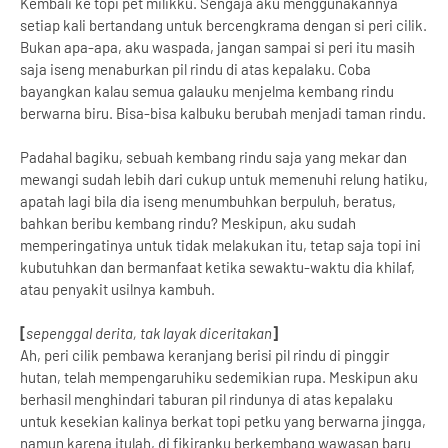
Kembali ke topi pet milikku. Sengaja aku menggunakannya
setiap kali bertandang untuk bercengkrama dengan si peri cilik.
Bukan apa-apa, aku waspada, jangan sampai si peri itu masih
saja iseng menaburkan pil rindu di atas kepalaku. Coba
bayangkan kalau semua galauku menjelma kembang rindu
berwarna biru. Bisa-bisa kalbuku berubah menjadi taman rindu.
Padahal bagiku, sebuah kembang rindu saja yang mekar dan
mewangi sudah lebih dari cukup untuk memenuhi relung hatiku,
apatah lagi bila dia iseng menumbuhkan berpuluh, beratus,
bahkan beribu kembang rindu? Meskipun, aku sudah
memperingatinya untuk tidak melakukan itu, tetap saja topi ini
kubutuhkan dan bermanfaat ketika sewaktu-waktu dia khilaf,
atau penyakit usilnya kambuh.
[
sepenggal derita, tak layak diceritakan
]
Ah, peri cilik pembawa keranjang berisi pil rindu di pinggir
hutan, telah mempengaruhiku sedemikian rupa. Meskipun aku
berhasil menghindari taburan pil rindunya di atas kepalaku
untuk kesekian kalinya berkat topi petku yang berwarna jingga,
namun karena itulah, di fikiranku berkembang wawasan baru