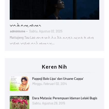
Lontaraq
ᨆᨈᨍᨛ ᨈᨕᨘ ᨒᨕᨚ
adminisme
Sabtu, Agustus 02, 2025
Mattajeng Tau Lao ᨌᨚᨑ ᨀᨙᨈᨛ ᨈᨛᨂ ᨅᨛᨊᨗ ᨊᨈᨘᨑᨘᨂᨗ ᨕᨘᨉᨊᨗ ᨑᨗ ᨒᨗᨄᨘ
ᨆᨅᨙᨒ ᨆᨅᨙᨒ ᨈᨚᨂᨛ ᨒᨕᨚᨆᨘ…
Keren Nih
Pappoji Balo Lipa’ dan Uruane Cappa’
Minggu, Februari 02, 2014
Dara Matasia: Perempuan Idaman Lelaki Bugis
Sabtu, Agustus 29, 2015