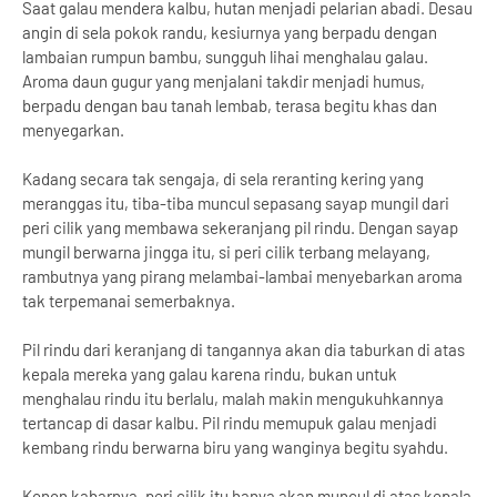
Saat galau mendera kalbu, hutan menjadi pelarian abadi. Desau
angin di sela pokok randu, kesiurnya yang berpadu dengan
lambaian rumpun bambu, sungguh lihai menghalau galau.
Aroma daun gugur yang menjalani takdir menjadi humus,
berpadu dengan bau tanah lembab, terasa begitu khas dan
menyegarkan.
Kadang secara tak sengaja, di sela reranting kering yang
meranggas itu, tiba-tiba muncul sepasang sayap mungil dari
peri cilik yang membawa sekeranjang pil rindu. Dengan sayap
mungil berwarna jingga itu, si peri cilik terbang melayang,
rambutnya yang pirang melambai-lambai menyebarkan aroma
tak terpemanai semerbaknya.
Pil rindu dari keranjang di tangannya akan dia taburkan di atas
kepala mereka yang galau karena rindu, bukan untuk
menghalau rindu itu berlalu, malah makin mengukuhkannya
tertancap di dasar kalbu. Pil rindu memupuk galau menjadi
kembang rindu berwarna biru yang wanginya begitu syahdu.
Konon kabarnya, peri cilik itu hanya akan muncul di atas kepala