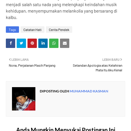
menjadi salah satu nada yang melengkapi keindahan musik
kehidupan, menyempurnakan melankolia yang bersarang di
kalbu.
Tags
Catatan Hati
Cerita Pendek
LEBIH LAMA
LEBIH BARU
Nona, Perjalanan Masih Panjang
Setandan Apologia atas Kelahiran
Mata Itu Aku Kenal
DIPOSTING OLEH
MUHAMMAD KASMAN
Anda Mungkin Menyukai Postingan Ini