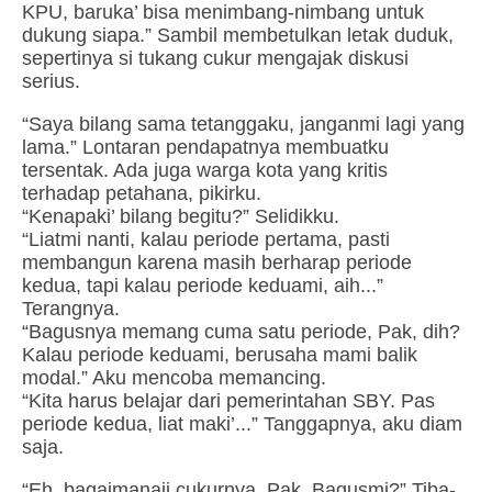
KPU, baruka’ bisa menimbang-nimbang untuk
dukung siapa.” Sambil membetulkan letak duduk,
sepertinya si tukang cukur mengajak diskusi
serius.
“Saya bilang sama tetanggaku, janganmi lagi yang
lama.” Lontaran pendapatnya membuatku
tersentak. Ada juga warga kota yang kritis
terhadap petahana, pikirku.
“Kenapaki’ bilang begitu?” Selidikku.
“Liatmi nanti, kalau periode pertama, pasti
membangun karena masih berharap periode
kedua, tapi kalau periode keduami, aih...”
Terangnya.
“Bagusnya memang cuma satu periode, Pak, dih?
Kalau periode keduami, berusaha mami balik
modal.” Aku mencoba memancing.
“Kita harus belajar dari pemerintahan SBY. Pas
periode kedua, liat maki’...” Tanggapnya, aku diam
saja.
“Eh, bagaimanaji cukurnya, Pak. Bagusmi?” Tiba-