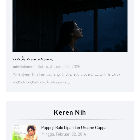
Lontaraq
ᨆᨈᨍᨛ ᨈᨕᨘ ᨒᨕᨚ
adminisme
Sabtu, Agustus 02, 2025
Mattajeng Tau Lao ᨌᨚᨑ ᨀᨙᨈᨛ ᨈᨛᨂ ᨅᨛᨊᨗ ᨊᨈᨘᨑᨘᨂᨗ ᨕᨘᨉᨊᨗ ᨑᨗ ᨒᨗᨄᨘ
ᨆᨅᨙᨒ ᨆᨅᨙᨒ ᨈᨚᨂᨛ ᨒᨕᨚᨆᨘ…
Keren Nih
Pappoji Balo Lipa’ dan Uruane Cappa’
Minggu, Februari 02, 2014