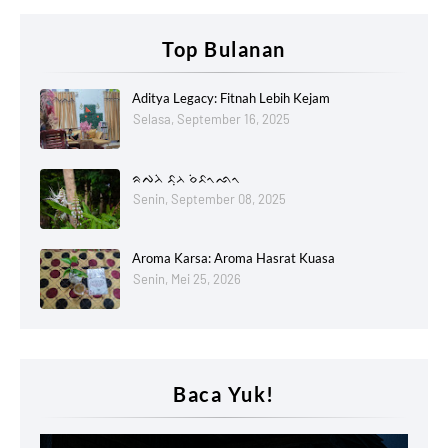
Top Bulanan
Aditya Legacy: Fitnah Lebih Kejam
Selasa, September 16, 2025
ᨑᨄᨂᨗ ᨅᨘᨂ ᨔᨗᨅᨚᨒᨚ
Senin, September 08, 2025
Aroma Karsa: Aroma Hasrat Kuasa
Senin, Mei 25, 2026
Baca Yuk!