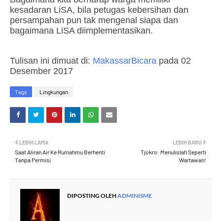
kesadaran LiSA, bila petugas kebersihan dan
persampahan pun tak mengenal siapa dan
bagaimana LiSA diimplementasikan.
Tulisan ini dimuat di:
MakassarBicara
pada 02
Desember 2017
Tags
Lingkungan
LEBIH LAMA
LEBIH BARU
Saat Aliran Air Ke Rumahmu Berhenti
Tjokro: Menulislah Seperti
Tanpa Permisi
Wartawan!
DIPOSTING OLEH
ADMINISME