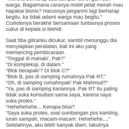
warga. Bagaimana caranya mobil pelat merah mau
napakai bisnis? Harusnya janganmi lagi berharap
begitu, ka tidak adami warga mau begitu.”
Ccelotenya berakhir bersamaan tuntasnya proses
cukur di kepala si Mehdi.
Saat tiba giliranku dicukur, sambil menunggu dia
menyiapkan peralatan, kali ini aku yang
memancing pembicaraan.
“Tinggal di manaki’, Pak?”
“Di kompleksji, di dalam.”
“Blok berapaki’? Di blok C?”
“Blok B, pas di samping rumahnya Pak RT.”
“Oh, di samping rumahnyaki’ Pak Mahmud?”
“Ya, pas di samping kanannya. Pak RT itu paling
tidak suka konsultasi sama saya, karena saya
suka protes.”
“Hehehehehe... Kenapa bisa?
“Saya suka protes, soal sumbangan pos kamling,
iuran sampah, macam-macam. Hehehehe....”
Setelahnya, aku lebih banyak diam, takutnya