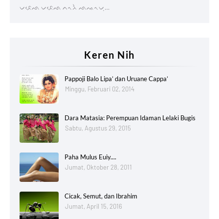
ᨆᨅᨙᨒ ᨆᨅᨙᨒ ᨈᨚᨂᨛ ᨒᨕᨚᨆᨘ…
Keren Nih
Pappoji Balo Lipa’ dan Uruane Cappa’
Minggu, Februari 02, 2014
Dara Matasia: Perempuan Idaman Lelaki Bugis
Sabtu, Agustus 29, 2015
Paha Mulus Euiy....
Jumat, Oktober 28, 2011
Cicak, Semut, dan Ibrahim
Jumat, April 15, 2016