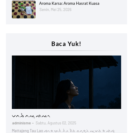
Aroma Karsa: Aroma Hasrat Kuasa
Senin, Mei 25, 2026
Baca Yuk!
Lontaraq
ᨆᨈᨍᨛ ᨈᨕᨘ ᨒᨕᨚ
adminisme
Sabtu, Agustus 02, 2025
Mattajeng Tau Lao ᨌᨚᨑ ᨀᨙᨈᨛ ᨈᨛᨂ ᨅᨛᨊᨗ ᨊᨈᨘᨑᨘᨂᨗ ᨕᨘᨉᨊᨗ ᨑᨗ ᨒᨗᨄᨘ