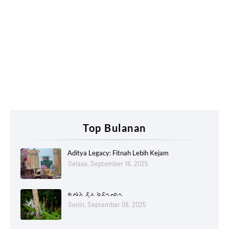
Top Bulanan
Aditya Legacy: Fitnah Lebih Kejam
Selasa, September 16, 2025
ᨑᨄᨂᨗ ᨅᨘᨂ ᨔᨗᨅᨚᨒᨚ
Senin, September 08, 2025