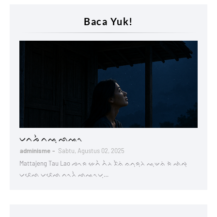
Baca Yuk!
Lontaraq
ᨆᨈᨍᨛ ᨈᨕᨘ ᨒᨕᨚ
adminisme
Sabtu, Agustus 02, 2025
Mattajeng Tau Lao ᨌᨚᨑ ᨀᨙᨈᨛ ᨈᨛᨂ ᨅᨛᨊᨗ ᨊᨈᨘᨑᨘᨂᨗ ᨕᨘᨉᨊᨗ ᨑᨗ ᨒᨗᨄᨘ
ᨆᨅᨙᨒ ᨆᨅᨙᨒ ᨈᨚᨂᨛ ᨒᨕᨚᨆᨘ…