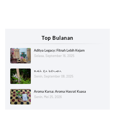
Top Bulanan
Aditya Legacy: Fitnah Lebih Kejam
Selasa, September 16, 2025
ᨑᨄᨂᨗ ᨅᨘᨂ ᨔᨗᨅᨚᨒᨚ
Senin, September 08, 2025
Aroma Karsa: Aroma Hasrat Kuasa
Senin, Mei 25, 2026