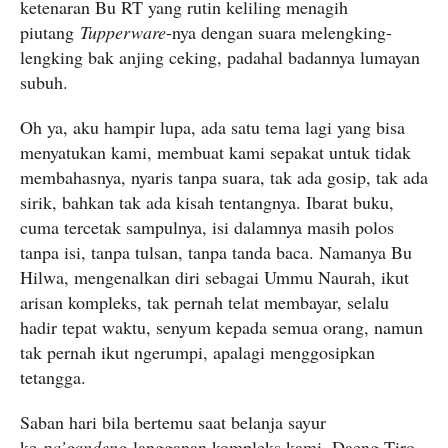
ketenaran Bu RT yang rutin keliling menagih
piutang
Tupperware
-nya dengan suara melengking-
lengking bak anjing ceking, padahal badannya lumayan
subuh.
Oh ya, aku hampir lupa, ada satu tema lagi yang bisa
menyatukan kami, membuat kami sepakat untuk tidak
membahasnya, nyaris tanpa suara, tak ada gosip, tak ada
sirik, bahkan tak ada kisah tentangnya. Ibarat buku,
cuma tercetak sampulnya, isi dalamnya masih polos
tanpa isi, tanpa tulsan, tanpa tanda baca. Namanya Bu
Hilwa, mengenalkan diri sebagai Ummu Naurah, ikut
arisan kompleks, tak pernah telat membayar, selalu
hadir tepat waktu, senyum kepada semua orang, namun
tak pernah ikut ngerumpi, apalagi menggosipkan
tetangga.
Saban hari bila bertemu saat belanja sayur
ke
pa’gandeng
langganan kompleks kami, Daeng Tiro,