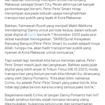
Makassar sebagai Smart City. Meski akhirnya tak banyak
perkembangan berarti, Pete’-Pete’ Smart tetap
menyimpan asa pada sebuah upaya menghadirkan
transportasi publik yang layak di Kota Makassar.
Bahkan, Fatmawati Rusdi yang menjadi Wakil Walikota
mendampingi Danny untuk periode kedua, dalam sebuah
jejak digital di
Detik
bertarik 7 November 2020 pada sesi
debat kandidat menegaskan, “SKRB (Surat Kelayakan
Rancang Bangun) Pete’-Pete’ Smart itu sudah adajadi Insya
Allah, tunggu ma, akan hadir transportasi publik yang
nyaman di Kota Makassar untuk semuanya.”
Tapi sekali lagi, kembali kita harus menelan saliva, Pete’-
Pete’ Smart masih jauh dari jangkauan. Bahkan pada jejak
digital yang lebih anyar di Tribun Timur (06.10.2021), moda
transportasi yang belum pernah kita nikmati itu, dirancang
ulang oleh Danny Pomanto, “Kita akan bikin namanya
Co’mo, itu adalah Pete’-Pete’ Smart yang pakai listrik, kita
tidak lagi pakai bensin karena orang semua pake listrik.”
Bagaimana nasib Co’mo di tangan Danny Pomanto hari ini?
Sudah setahun berlalu sejak rencana rancang ulang
dikemukakan, bukannya peluncuran dan pemanfaatan