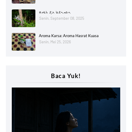
ᨑᨄᨂᨗ ᨅᨘᨂ ᨔᨗᨅᨚᨒᨚ
Senin, September 08, 2025
Aroma Karsa: Aroma Hasrat Kuasa
Senin, Mei 25, 2026
Baca Yuk!