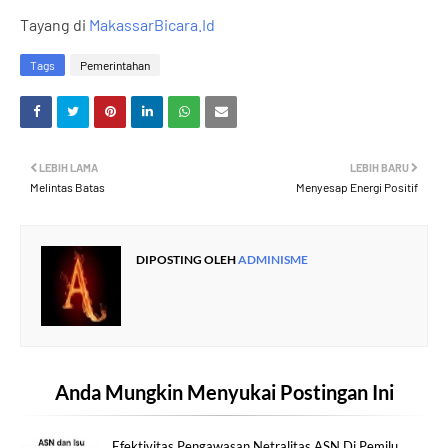
Tayang di
MakassarBicara.Id
Tags
Pemerintahan
LEBIH LAMA
LEBIH BARU
Melintas Batas
Menyesap Energi Positif
DIPOSTING OLEH
ADMINISME
Anda Mungkin Menyukai Postingan Ini
Efektivitas Pengawasan Netralitas ASN Di Pemilu