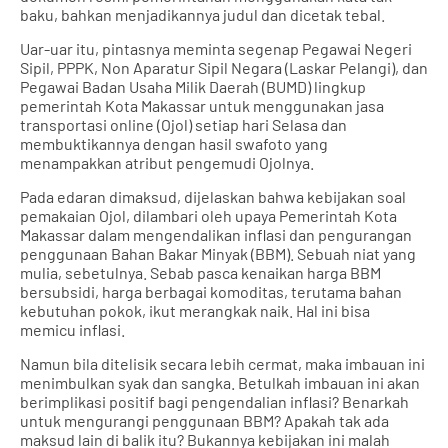
baku, bahkan menjadikannya judul dan dicetak tebal.
Uar-uar itu, pintasnya meminta segenap Pegawai Negeri
Sipil, PPPK, Non Aparatur Sipil Negara (Laskar Pelangi), dan
Pegawai Badan Usaha Milik Daerah (BUMD) lingkup
pemerintah Kota Makassar untuk menggunakan jasa
transportasi online (Ojol) setiap hari Selasa dan
membuktikannya dengan hasil swafoto yang
menampakkan atribut pengemudi Ojolnya.
Pada edaran dimaksud, dijelaskan bahwa kebijakan soal
pemakaian Ojol, dilambari oleh upaya Pemerintah Kota
Makassar dalam mengendalikan inflasi dan pengurangan
penggunaan Bahan Bakar Minyak (BBM). Sebuah niat yang
mulia, sebetulnya. Sebab pasca kenaikan harga BBM
bersubsidi, harga berbagai komoditas, terutama bahan
kebutuhan pokok, ikut merangkak naik. Hal ini bisa
memicu inflasi.
Namun bila ditelisik secara lebih cermat, maka imbauan ini
menimbulkan syak dan sangka. Betulkah imbauan ini akan
berimplikasi positif bagi pengendalian inflasi? Benarkah
untuk mengurangi penggunaan BBM? Apakah tak ada
maksud lain di balik itu? Bukannya kebijakan ini malah