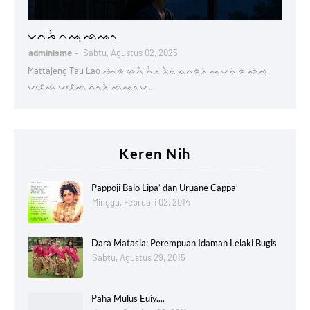
Lontaraq
ᨆᨈᨍᨛ ᨈᨕᨘ ᨒᨕᨚ
adminisme
Sabtu, Agustus 02, 2025
Mattajeng Tau Lao ᨌᨚᨑ ᨀᨙᨈᨛ ᨈᨛᨂ ᨅᨛᨊᨗ ᨊᨈᨘᨑᨘᨂᨗ ᨕᨘᨉᨊᨗ ᨑᨗ ᨒᨗᨄᨘ
ᨆᨅᨙᨒ ᨆᨅᨙᨒ ᨈᨚᨂᨛ ᨒᨕᨚᨆᨘ…
Keren Nih
Pappoji Balo Lipa’ dan Uruane Cappa’
Minggu, Februari 02, 2014
Dara Matasia: Perempuan Idaman Lelaki Bugis
Sabtu, Agustus 29, 2015
Paha Mulus Euiy....