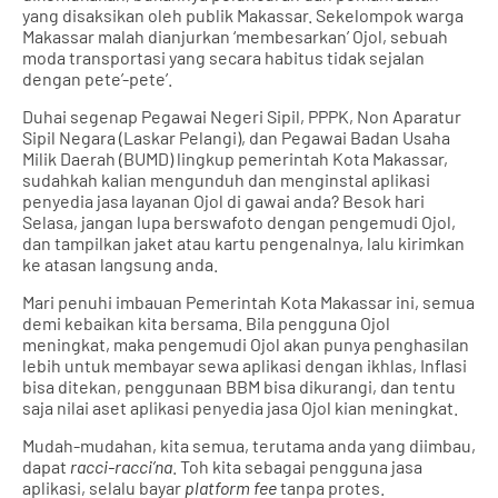
yang disaksikan oleh publik Makassar. Sekelompok warga
Makassar malah dianjurkan ‘membesarkan’ Ojol, sebuah
moda transportasi yang secara habitus tidak sejalan
dengan pete’-pete’.
Duhai segenap Pegawai Negeri Sipil, PPPK, Non Aparatur
Sipil Negara (Laskar Pelangi), dan Pegawai Badan Usaha
Milik Daerah (BUMD) lingkup pemerintah Kota Makassar,
sudahkah kalian mengunduh dan menginstal aplikasi
penyedia jasa layanan Ojol di gawai anda? Besok hari
Selasa, jangan lupa berswafoto dengan pengemudi Ojol,
dan tampilkan jaket atau kartu pengenalnya, lalu kirimkan
ke atasan langsung anda.
Mari penuhi imbauan Pemerintah Kota Makassar ini, semua
demi kebaikan kita bersama. Bila pengguna Ojol
meningkat, maka pengemudi Ojol akan punya penghasilan
lebih untuk membayar sewa aplikasi dengan ikhlas, Inflasi
bisa ditekan, penggunaan BBM bisa dikurangi, dan tentu
saja nilai aset aplikasi penyedia jasa Ojol kian meningkat.
Mudah-mudahan, kita semua, terutama anda yang diimbau,
dapat
racci-racci’na
. Toh kita sebagai pengguna jasa
aplikasi, selalu bayar
platform fee
tanpa protes.