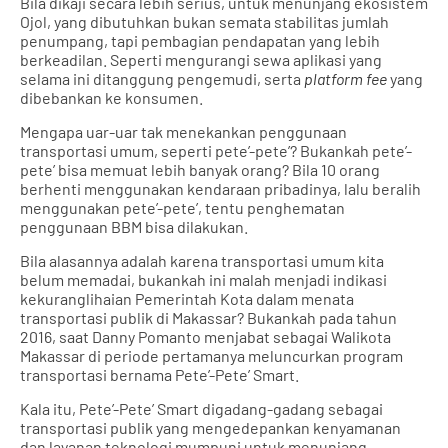
Bila dikaji secara lebih serius, untuk menunjang ekosistem
Ojol, yang dibutuhkan bukan semata stabilitas jumlah
penumpang, tapi pembagian pendapatan yang lebih
berkeadilan. Seperti mengurangi sewa aplikasi yang
selama ini ditanggung pengemudi, serta
platform fee
yang
dibebankan ke konsumen.
Mengapa uar-uar tak menekankan penggunaan
transportasi umum, seperti pete’-pete’? Bukankah pete’-
pete’ bisa memuat lebih banyak orang? Bila 10 orang
berhenti menggunakan kendaraan pribadinya, lalu beralih
menggunakan pete’-pete’, tentu penghematan
penggunaan BBM bisa dilakukan.
Bila alasannya adalah karena transportasi umum kita
belum memadai, bukankah ini malah menjadi indikasi
kekuranglihaian Pemerintah Kota dalam menata
transportasi publik di Makassar? Bukankah pada tahun
2016, saat Danny Pomanto menjabat sebagai Walikota
Makassar di periode pertamanya meluncurkan program
transportasi bernama Pete’-Pete’ Smart.
Kala itu, Pete’-Pete’ Smart digadang-gadang sebagai
transportasi publik yang mengedepankan kenyamanan
dan layanan teknologi mumpuni untuk menunjang