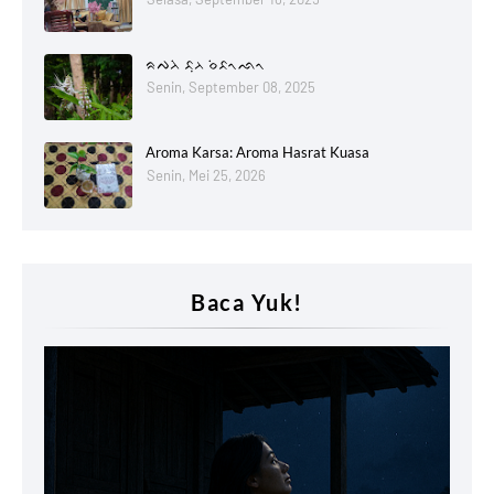
ᨑᨄᨂᨗ ᨅᨘᨂ ᨔᨗᨅᨚᨒᨚ
Senin, September 08, 2025
Aroma Karsa: Aroma Hasrat Kuasa
Senin, Mei 25, 2026
Baca Yuk!