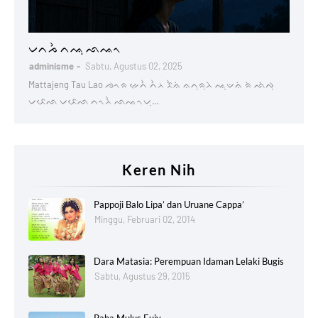
Lontaraq
ᨆᨈᨍᨛ ᨈᨕᨘ ᨒᨕᨚ
adminisme
Sabtu, Agustus 02, 2025
Mattajeng Tau Lao ᨌᨚᨑ ᨀᨙᨈᨛ ᨈᨛᨂ ᨅᨛᨊᨗ ᨊᨈᨘᨑᨘᨂᨗ ᨕᨘᨉᨊᨗ ᨑᨗ ᨒᨗᨄᨘ
ᨆᨅᨙᨒ ᨆᨅᨙᨒ ᨈᨚᨂᨛ ᨒᨕᨚᨆᨘ…
Keren Nih
Pappoji Balo Lipa’ dan Uruane Cappa’
Minggu, Februari 02, 2014
Dara Matasia: Perempuan Idaman Lelaki Bugis
Sabtu, Agustus 29, 2015
Paha Mulus Euiy....