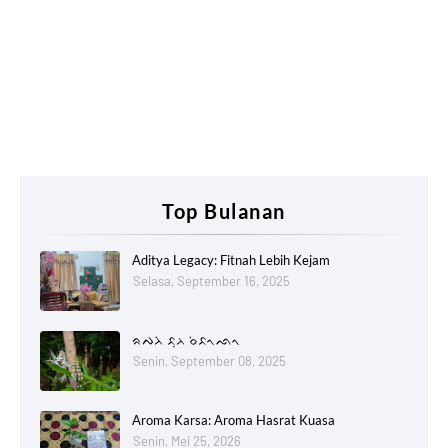
Top Bulanan
Aditya Legacy: Fitnah Lebih Kejam
Selasa, September 16, 2025
ᨑᨄᨂᨗ ᨅᨘᨂ ᨔᨗᨅᨚᨒᨚ
Senin, September 08, 2025
Aroma Karsa: Aroma Hasrat Kuasa
Senin, Mei 25, 2026