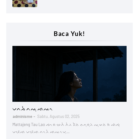
Baca Yuk!
Lontaraq
ᨆᨈᨍᨛ ᨈᨕᨘ ᨒᨕᨚ
adminisme
Sabtu, Agustus 02, 2025
Mattajeng Tau Lao ᨌᨚᨑ ᨀᨙᨈᨛ ᨈᨛᨂ ᨅᨛᨊᨗ ᨊᨈᨘᨑᨘᨂᨗ ᨕᨘᨉᨊᨗ ᨑᨗ ᨒᨗᨄᨘ
ᨆᨅᨙᨒ ᨆᨅᨙᨒ ᨈᨚᨂᨛ ᨒᨕᨚᨆᨘ…