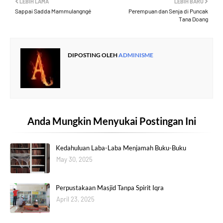
LEBIH LAMA
LEBIH BARU
Sappai Sadda Mammulangngé
Perempuan dan Senja di Puncak
Tana Doang
DIPOSTING OLEH
ADMINISME
Anda Mungkin Menyukai Postingan Ini
Kedahuluan Laba-Laba Menjamah Buku-Buku
May 30, 2025
Perpustakaan Masjid Tanpa Spirit Iqra
April 23, 2025